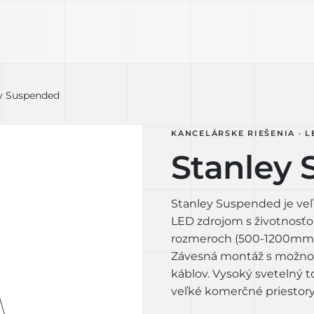
KTY
TECHNOLÓGIA
LIGHT LAB
D
y Suspended
KANCELÁRSKE RIEŠENIA · L
Stanley
Stanley Suspended je veľ
LED zdrojom s životnosťo
rozmeroch (500-1200mm),
Závesná montáž s možnosť
káblov. Vysoký svetelný to
veľké komerčné priestory.