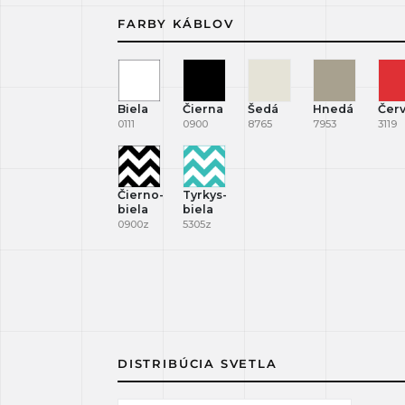
FARBY KÁBLOV
Biela
Čierna
Šedá
Hnedá
Čer
0111
0900
8765
7953
3119
Čierno-
Tyrkys-
biela
biela
0900z
5305z
DISTRIBÚCIA SVETLA