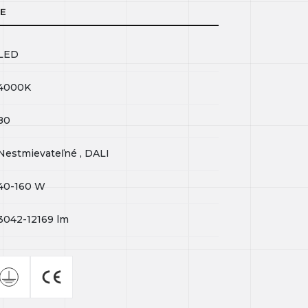
IE
LED
4000K
80
Nestmievateľné , DALI
40-160
W
3042-12169
lm