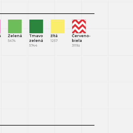
á
Zelená
Tmavo
žltá
Červeno-
zelená
biela
5474
1257
5744
3119z