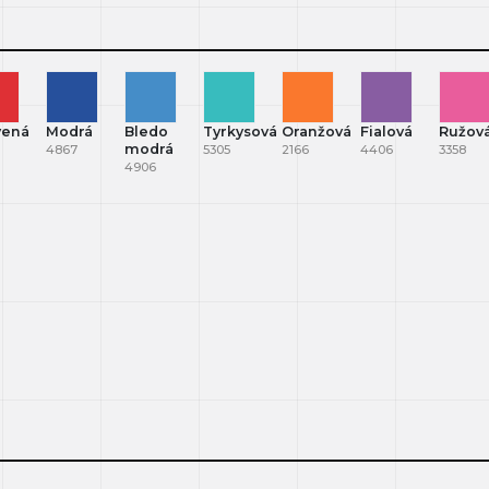
vená
Modrá
Bledo
Tyrkysová
Oranžová
Fialová
Ružov
modrá
4867
5305
2166
4406
3358
4906