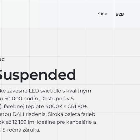
SK
ESIGN STUDIO
KONTAKT
B2B
ED
 Suspended
ké závesné LED svietidlo s kvalitným
u 50 000 hodín. Dostupné v 5
 farebnej teplote 4000K s CRI 80+.
ou DALI riadenia. Široká paleta farieb
k až 12 169 lm. Ideálne pre kancelárie a
 5-ročná záruka.