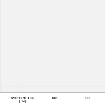
SVETELNÝ TOK
CCT
CRI
[LM]