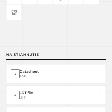
NA STIAHNUTIE
Datasheet
↓
→
PDF
LDT file
↓
→
LDT