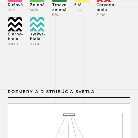
Ružová
Zelená
Tmavo
žltá
Červeno-
zelená
biela
3358
5474
1257
5744
3119z
Čierno-
Tyrkys-
biela
biela
0900z
5305z
ROZMERY A DISTRIBÚCIA SVETLA