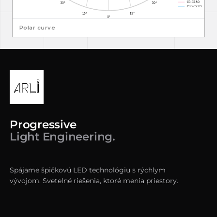
Polar curve
Progressive
Light Engineering.
Spájame špičkovú LED technológiu s rýchlym
vývojom. Svetelné riešenia, ktoré menia priestory.