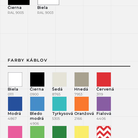
Čierna
Biela
RAL 9005
RAL 9003
FARBY KÁBLOV
Biela
Čierna
Šedá
Hnedá
Červená
0111
0900
8765
7953
3119
Modrá
Bledo
Tyrkysová
Oranžová
Fialová
modrá
4867
5305
2166
4406
4906