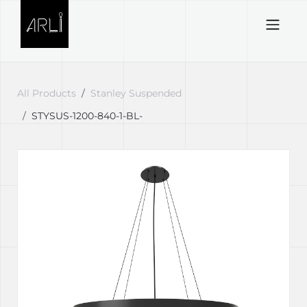
Skip to Content
All Products
Stanley Suspended
STYSUS-1200-840-1-BL-