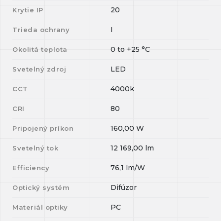
20
Krytie IP
I
Trieda ochrany
0
to
+25
°C
Okolitá teplota
LED
Svetelný zdroj
4000k
CCT
80
CRI
160,00
W
Pripojený príkon
12 169,00
lm
Svetelný tok
76,1
lm/W
Efficiency
Difúzor
Optický systém
PC
Materiál optiky