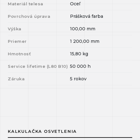
Oceľ
Materiál telesa
Prášková farba
Povrchová úprava
100,00
mm
Výška
1 200,00
mm
Priemer
15,80
kg
Hmotnosť
50 000
h
Service lifetime (L
80
B
10
)
5 rokov
Záruka
KALKULAČKA OSVETLENIA