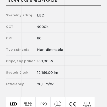
TECHNICKÉ ŠPECIFIKÁCIE
Svetelný zdroj
LED
CCT
4000k
CRI
80
Typ spínania
Non-dimmable
Pripojený príkon
160,00
W
Svetelný tok
12 169,00
lm
Efficiency
76,1
lm/W