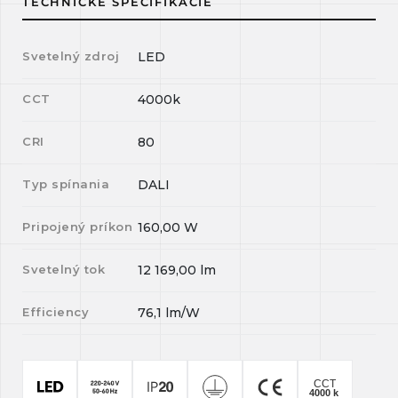
TECHNICKÉ ŠPECIFIKÁCIE
Svetelný zdroj
LED
CCT
4000k
CRI
80
Typ spínania
DALI
Pripojený príkon
160,00
W
Svetelný tok
12 169,00
lm
Efficiency
76,1
lm/W