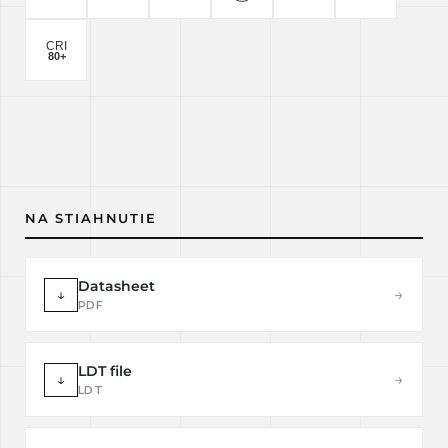
NA STIAHNUTIE
Datasheet
↓
→
PDF
LDT file
↓
→
LDT