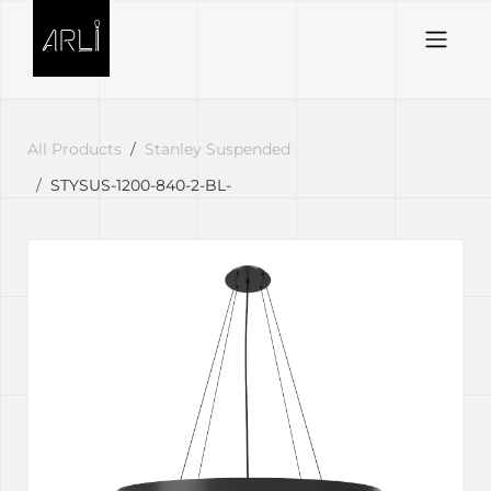
Skip to Content
All Products
Stanley Suspended
STYSUS-1200-840-2-BL-