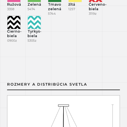
Ružová
Zelená
Tmavo
žltá
Červeno-
zelená
biela
3358
5474
1257
5744
3119z
Čierno-
Tyrkys-
biela
biela
0900z
5305z
ROZMERY A DISTRIBÚCIA SVETLA