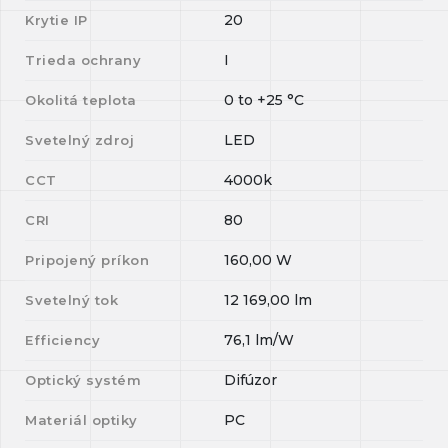
20
Krytie IP
I
Trieda ochrany
0
to
+25
°C
Okolitá teplota
LED
Svetelný zdroj
4000k
CCT
80
CRI
160,00
W
Pripojený príkon
12 169,00
lm
Svetelný tok
76,1
lm/W
Efficiency
Difúzor
Optický systém
PC
Materiál optiky