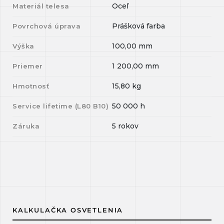
Oceľ
Materiál telesa
Prášková farba
Povrchová úprava
100,00
mm
Výška
1 200,00
mm
Priemer
15,80
kg
Hmotnosť
50 000
h
Service lifetime (L
80
B
10
)
5 rokov
Záruka
KALKULAČKA OSVETLENIA