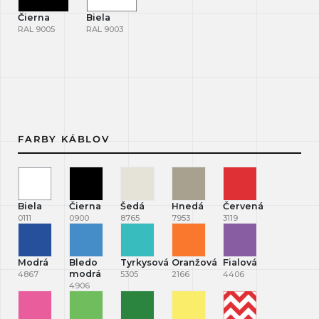
Čierna
Biela
RAL 9005
RAL 9003
FARBY KÁBLOV
Biela
Čierna
Šedá
Hnedá
Červená
0111
0900
8765
7953
3119
Modrá
Bledo
Tyrkysová
Oranžová
Fialová
modrá
4867
5305
2166
4406
4906