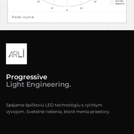
Polar curve
Progressive
Light Engineering.
Spájame špičkovú LED technológiu s rýchlym
vývojom. Svetelné riešenia, ktoré menia priestory.