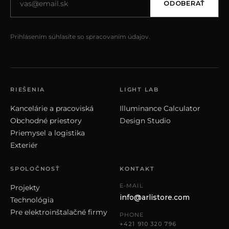
ODOBERAŤ
Prihlásením súhlasíte so spracovaním údajov.
RIEŠENIA
LIGHT LAB
Kancelárie a pracoviská
Illuminance Calculator
Obchodné priestory
Design Studio
Priemysel a logistika
Exteriér
SPOLOČNOSŤ
KONTAKT
E-MAIL
Projekty
info@arlistore.com
Technológia
Pre elektroinštalačné firmy
PHONE
+421 910 320 796