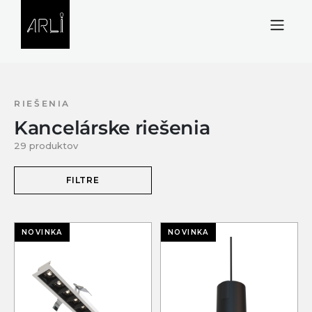
Skip to Content
RIEŠENIA
Kancelárske riešenia
29 produktov
FILTRE
NOVINKA
NOVINKA