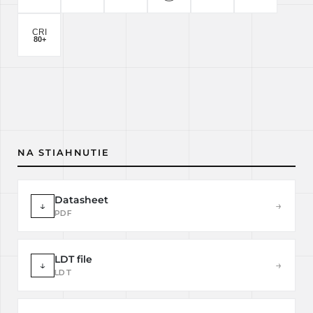
NA STIAHNUTIE
Datasheet
↓
→
PDF
LDT file
↓
→
LDT