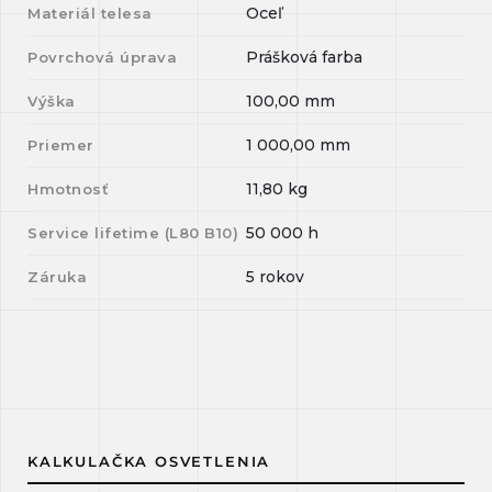
Oceľ
Materiál telesa
Prášková farba
Povrchová úprava
100,00
mm
Výška
1 000,00
mm
Priemer
11,80
kg
Hmotnosť
50 000
h
Service lifetime (L
80
B
10
)
5 rokov
Záruka
KALKULAČKA OSVETLENIA