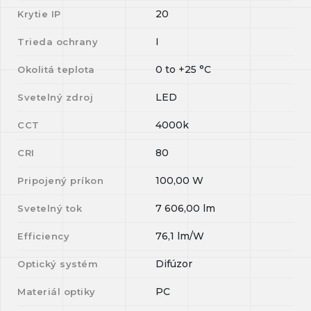
20
Krytie IP
I
Trieda ochrany
0
to
+25
°C
Okolitá teplota
LED
Svetelný zdroj
4000k
CCT
80
CRI
100,00
W
Pripojený príkon
7 606,00
lm
Svetelný tok
76,1
lm/W
Efficiency
Difúzor
Optický systém
PC
Materiál optiky