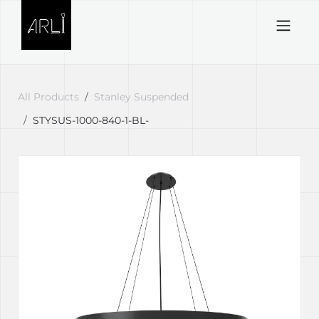
Skip to Content
All Products
Stanley Suspended
STYSUS-1000-840-1-BL-