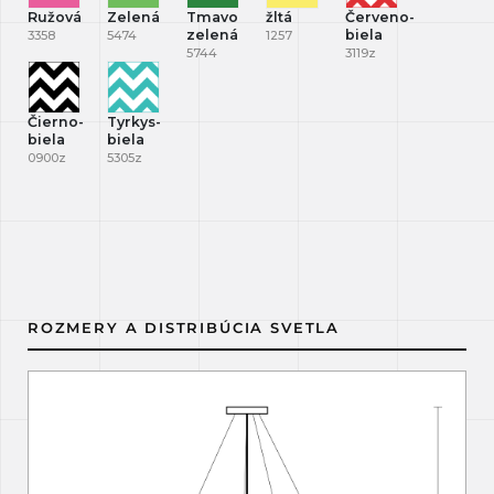
Ružová
Zelená
Tmavo
žltá
Červeno-
zelená
biela
3358
5474
1257
5744
3119z
Čierno-
Tyrkys-
biela
biela
0900z
5305z
ROZMERY A DISTRIBÚCIA SVETLA