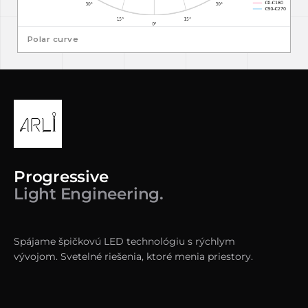
Polar curve
Progressive
Light Engineering.
Spájame špičkovú LED technológiu s rýchlym
vývojom. Svetelné riešenia, ktoré menia priestory.