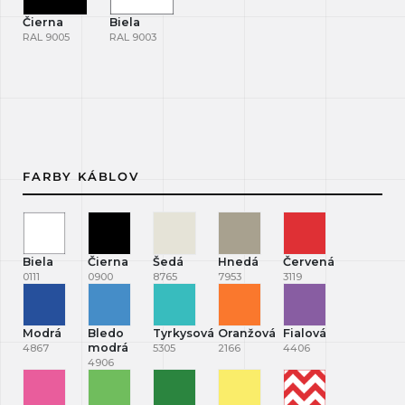
Čierna
Biela
RAL 9005
RAL 9003
FARBY KÁBLOV
Biela
Čierna
Šedá
Hnedá
Červená
0111
0900
8765
7953
3119
Modrá
Bledo
Tyrkysová
Oranžová
Fialová
modrá
4867
5305
2166
4406
4906