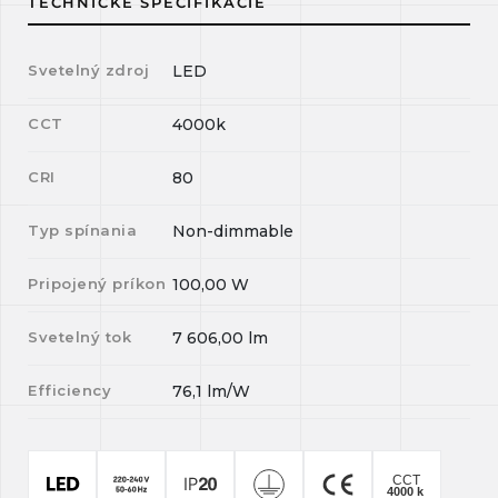
TECHNICKÉ ŠPECIFIKÁCIE
Svetelný zdroj
LED
CCT
4000k
CRI
80
Typ spínania
Non-dimmable
Pripojený príkon
100,00
W
Svetelný tok
7 606,00
lm
Efficiency
76,1
lm/W