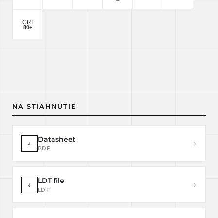
NA STIAHNUTIE
Datasheet
↓
→
PDF
LDT file
↓
→
LDT