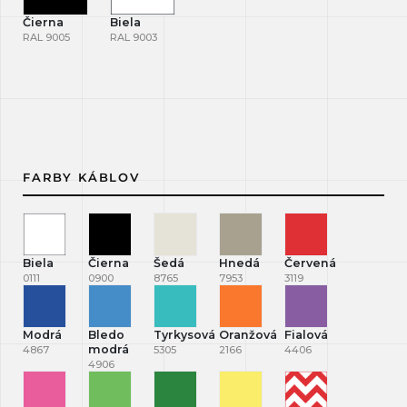
Čierna
Biela
RAL 9005
RAL 9003
FARBY KÁBLOV
Biela
Čierna
Šedá
Hnedá
Červená
0111
0900
8765
7953
3119
Modrá
Bledo
Tyrkysová
Oranžová
Fialová
modrá
4867
5305
2166
4406
4906