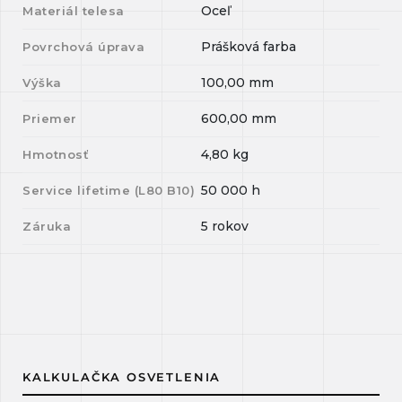
Oceľ
Materiál telesa
Prášková farba
Povrchová úprava
100,00
mm
Výška
600,00
mm
Priemer
4,80
kg
Hmotnosť
50 000
h
Service lifetime (L
80
B
10
)
5 rokov
Záruka
KALKULAČKA OSVETLENIA