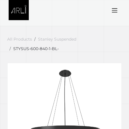
Skip to Content
All Products
Stanley Suspended
STYSUS-600-840-1-BL-