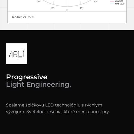
Polar curve
Progressive
Light Engineering.
Spájame špičkovú LED technológiu s rýchlym
vývojom. Svetelné riešenia, ktoré menia priestory.