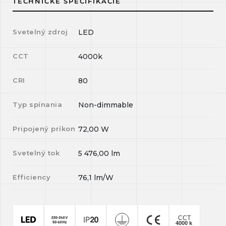
TECHNICKÉ ŠPECIFIKÁCIE
Svetelný zdroj
LED
CCT
4000k
CRI
80
Typ spínania
Non-dimmable
Pripojený príkon
72,00
W
Svetelný tok
5 476,00
lm
Efficiency
76,1
lm/W