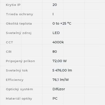
20
Krytie IP
I
Trieda ochrany
0
to
+25
°C
Okolitá teplota
LED
Svetelný zdroj
4000k
CCT
80
CRI
72,00
W
Pripojený príkon
5 476,00
lm
Svetelný tok
76,1
lm/W
Efficiency
Difúzor
Optický systém
PC
Materiál optiky