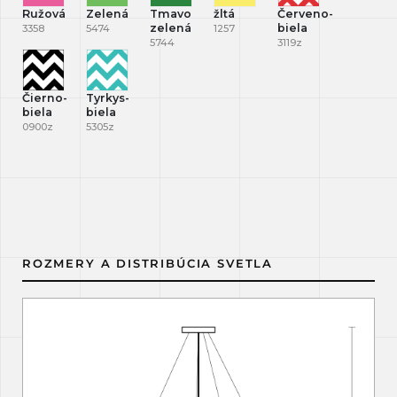
Ružová
Zelená
Tmavo
žltá
Červeno-
zelená
biela
3358
5474
1257
5744
3119z
Čierno-
Tyrkys-
biela
biela
0900z
5305z
ROZMERY A DISTRIBÚCIA SVETLA