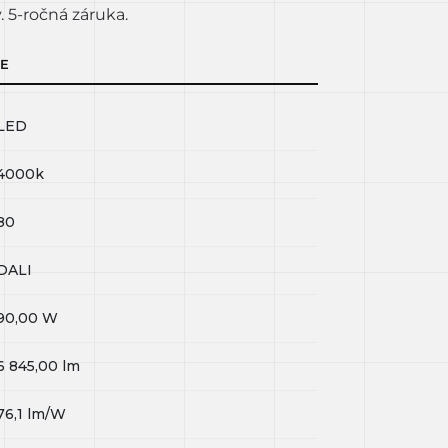
 5-ročná záruka.
IE
LED
4000k
80
DALI
90,00
W
6 845,00
lm
76,1
lm/W