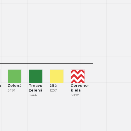
á
Zelená
Tmavo
žltá
Červeno-
zelená
biela
5474
1257
5744
3119z