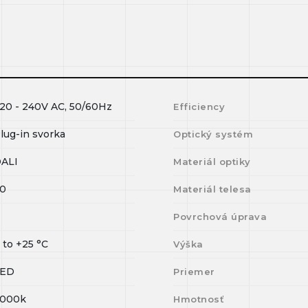
20 - 240V AC, 50/60Hz
Efficiency
lug-in svorka
Optický systém
ALI
Materiál optiky
0
Materiál telesa
Povrchová úprava
0
to
+25
°C
Výška
LED
Priemer
000k
Hmotnosť