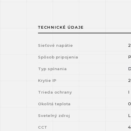
TECHNICKÉ ÚDAJE
2
Sieťové napätie
P
Spôsob pripojenia
D
Typ spínania
2
Krytie IP
I
Trieda ochrany
Okolitá teplota
Svetelný zdroj
4
CCT