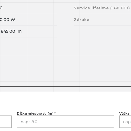
0
Service lifetime (L
80
B
10
)
0,00
W
Záruka
 845,00
lm
Dĺžka miestnosti (m)
*
Výška 