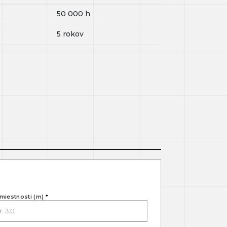
50 000
h
5 rokov
miestnosti (m)
*