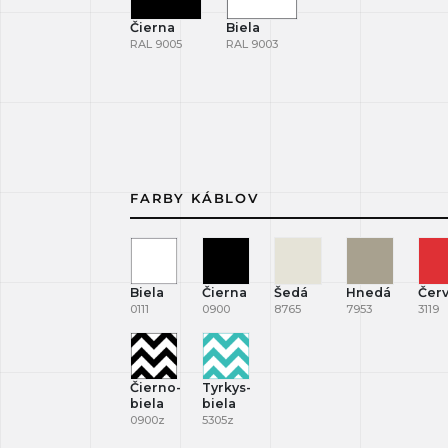
Čierna
Biela
RAL 9005
RAL 9003
FARBY KÁBLOV
Biela
Čierna
Šedá
Hnedá
Čer
0111
0900
8765
7953
3119
Čierno-
Tyrkys-
biela
biela
0900z
5305z