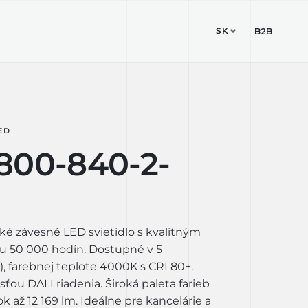
SK
ESIGN STUDIO
KONTAKT
B2B
ED
800-840-2-
ké závesné LED svietidlo s kvalitným
u 50 000 hodín. Dostupné v 5
 farebnej teplote 4000K s CRI 80+.
ou DALI riadenia. Široká paleta farieb
k až 12 169 lm. Ideálne pre kancelárie a