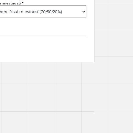
a miestnosti
*