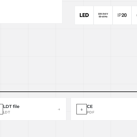
LDT file
CE
→
↓
LDT
PDF