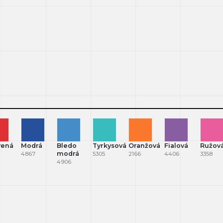
vená
Modrá
Bledo
Tyrkysová
Oranžová
Fialová
Ružov
modrá
4867
5305
2166
4406
3358
4906