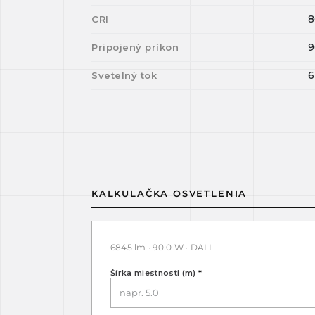
8
CRI
9
Pripojený príkon
6
Svetelný tok
KALKULAČKA OSVETLENIA
6845 lm · 90.0 W · DALI
Šírka miestnosti (m)
*