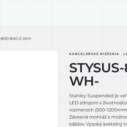
KTY
TECHNOLÓGIA
LIGHT LAB
D
-800-840-2-WH-
KANCELÁRSKE RIEŠENIA · L
STYSUS-
WH-
Stanley Suspended je veľ
LED zdrojom s životnosťo
rozmeroch (500-1200mm),
Závesná montáž s možnosť
káblov. Vysoký svetelný to