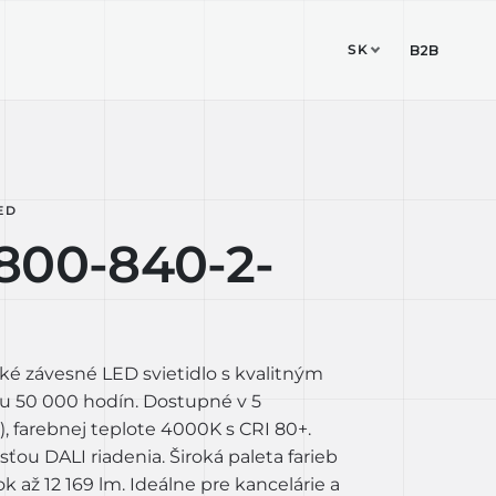
SK
ESIGN STUDIO
KONTAKT
B2B
ED
800-840-2-
ké závesné LED svietidlo s kvalitným
u 50 000 hodín. Dostupné v 5
 farebnej teplote 4000K s CRI 80+.
ou DALI riadenia. Široká paleta farieb
k až 12 169 lm. Ideálne pre kancelárie a