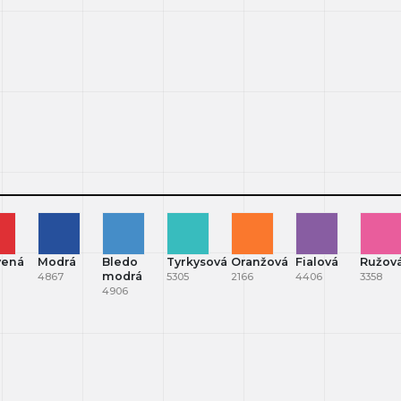
vená
Modrá
Bledo
Tyrkysová
Oranžová
Fialová
Ružov
modrá
4867
5305
2166
4406
3358
4906