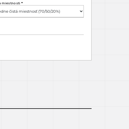
a miestnosti
*