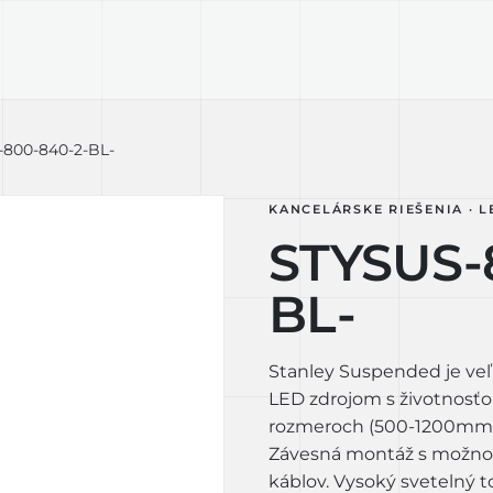
KTY
TECHNOLÓGIA
LIGHT LAB
D
800-840-2-BL-
KANCELÁRSKE RIEŠENIA · L
STYSUS-
BL-
Stanley Suspended je veľ
LED zdrojom s životnosťo
rozmeroch (500-1200mm),
Závesná montáž s možnosť
káblov. Vysoký svetelný to