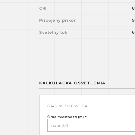
8
CRI
9
Pripojený príkon
6
Svetelný tok
KALKULAČKA OSVETLENIA
6845 lm · 90.0 W · DALI
Šírka miestnosti (m)
*