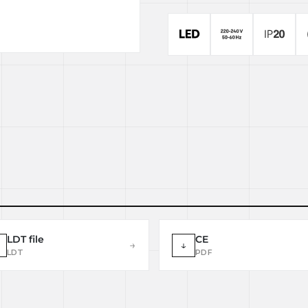
LDT file
CE
→
↓
LDT
PDF