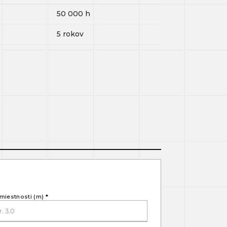
50 000
h
5 rokov
miestnosti (m)
*