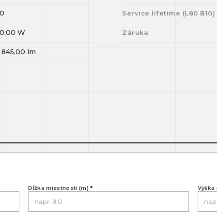
0
Service lifetime (L
80
B
10
)
0,00
W
Záruka
 845,00
lm
Dĺžka miestnosti (m)
*
Výška 