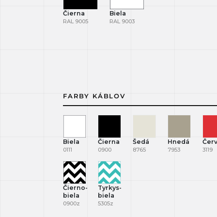
Čierna
Biela
RAL 9005
RAL 9003
FARBY KÁBLOV
Biela
Čierna
Šedá
Hnedá
Čer
0111
0900
8765
7953
3119
Čierno-
Tyrkys-
biela
biela
0900z
5305z