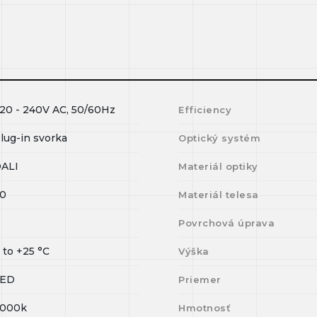
20 - 240V AC, 50/60Hz
Efficiency
lug-in svorka
Optický systém
ALI
Materiál optiky
0
Materiál telesa
Povrchová úprava
0
to
+25
°C
Výška
LED
Priemer
000k
Hmotnosť