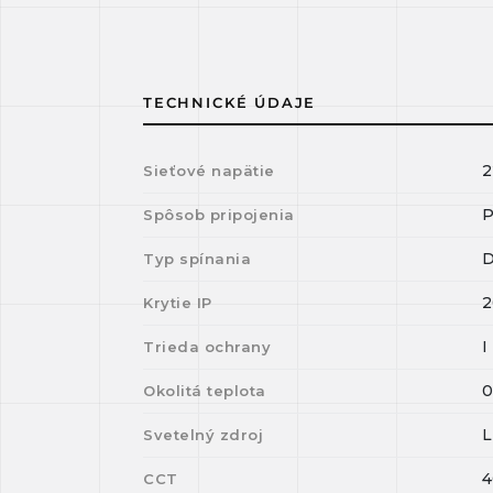
TECHNICKÉ ÚDAJE
2
Sieťové napätie
P
Spôsob pripojenia
D
Typ spínania
2
Krytie IP
I
Trieda ochrany
Okolitá teplota
Svetelný zdroj
4
CCT