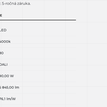
 5-ročná záruka.
IE
LED
4000k
80
DALI
90,00
W
6 845,00
lm
76,1
lm/W