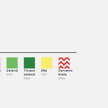
á
Zelená
Tmavo
žltá
Červeno-
zelená
biela
5474
1257
5744
3119z