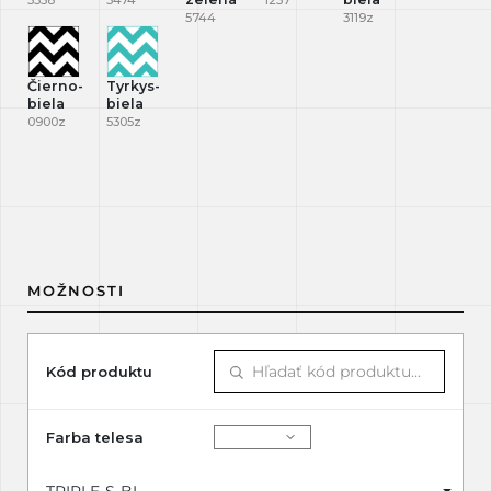
3358
5474
1257
5744
3119z
Čierno-
Tyrkys-
biela
biela
0900z
5305z
MOŽNOSTI
Kód produktu
Farba telesa