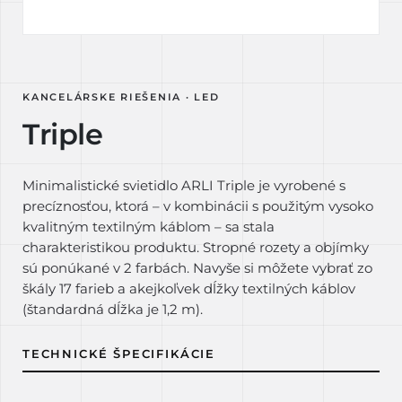
KANCELÁRSKE RIEŠENIA · LED
Triple
Minimalistické svietidlo ARLI Triple je vyrobené s
precíznosťou, ktorá – v kombinácii s použitým vysoko
kvalitným textilným káblom – sa stala
charakteristikou produktu. Stropné rozety a objímky
sú ponúkané v 2 farbách. Navyše si môžete vybrať zo
škály 17 farieb a akejkoľvek dĺžky textilných káblov
(štandardná dĺžka je 1,2 m).
TECHNICKÉ ŠPECIFIKÁCIE