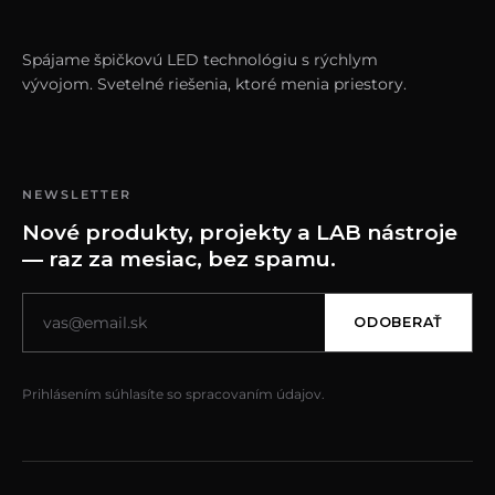
Spájame špičkovú LED technológiu s rýchlym
vývojom. Svetelné riešenia, ktoré menia priestory.
NEWSLETTER
Nové produkty, projekty a LAB nástroje
— raz za mesiac, bez spamu.
ODOBERAŤ
Prihlásením súhlasíte so spracovaním údajov.