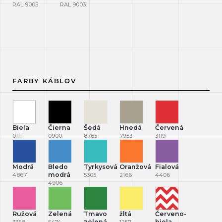
RAL 9005
RAL 9003
FARBY KÁBLOV
Biela
Čierna
Šedá
Hnedá
Červená
0111
0900
8765
7953
3119
Modrá
Bledo
Tyrkysová
Oranžová
Fialová
modrá
4867
5305
2166
4406
4906
Ružová
Zelená
Tmavo
žltá
Červeno-
zelená
biela