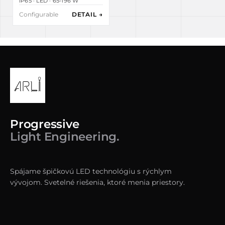
IP65 · LED · 65-196 W
Configurable
DETAIL →
Progressive
Light Engineering.
Spájame špičkovú LED technológiu s rýchlym
vývojom. Svetelné riešenia, ktoré menia priestory.