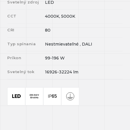
Svetelný zdroj
LED
CCT
4000K, 5000K
CRI
80
Typ spínania
Nestmievateľné , DALI
Príkon
99-196
W
Svetelný tok
16926-32224
lm