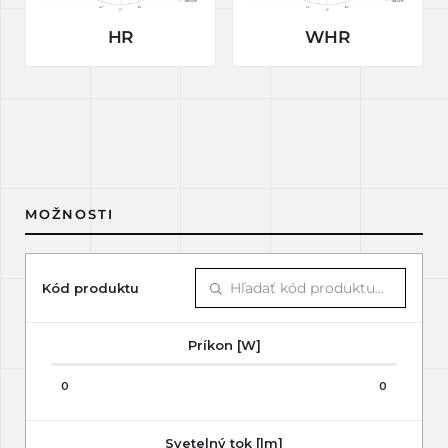
HR
WHR
MOŽNOSTI
Kód produktu
Príkon [W]
0
0
Svetelný tok [lm]