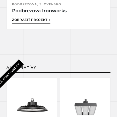
PODBREZOVA, SLOVENSKO
Podbrezova Ironworks
ZOBRAZIŤ PROJEKT →
Á EFEKTÍVNOSŤ
ALTERNATÍVY