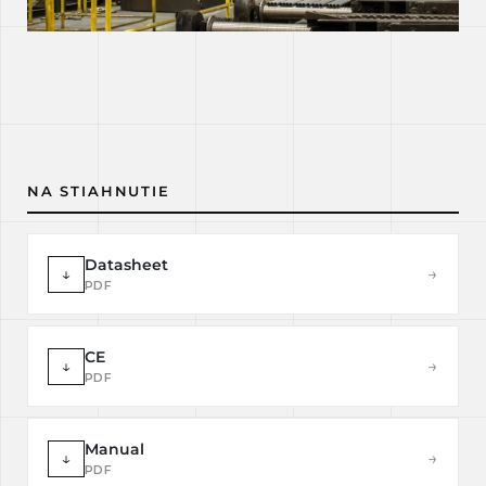
NA STIAHNUTIE
Datasheet
↓
→
PDF
CE
↓
→
PDF
Manual
↓
→
PDF