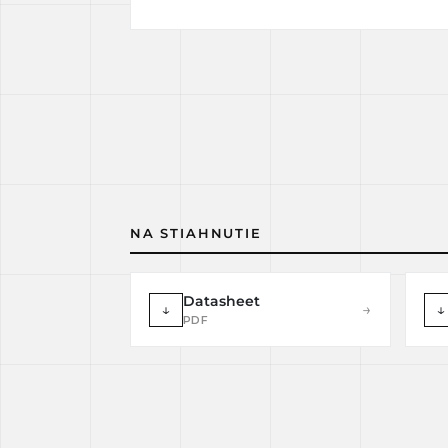
NA STIAHNUTIE
Datasheet
↓
→
↓
PDF