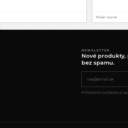
Polar curve
NEWSLETTER
Nové produkty, 
bez spamu.
Prihlásením súhlasíte so s