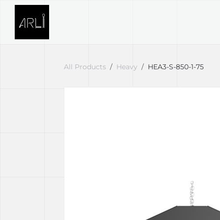
Skip to Content
SVETELNÉ RIEŠENIA
PROJE
All Products
Heavy
HEA3-S-850-1-75