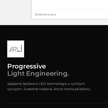
Dimmensions
Progressive
Light Engineering.
Spájame špičkovú LED technológiu s rýchlym
vývojom. Svetelné riešenia, ktoré menia priestory.