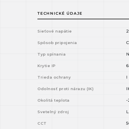
TECHNICKÉ ÚDAJE
2
Sieťové napätie
C
Spôsob pripojenia
N
Typ spínania
6
Krytie IP
I
Trieda ochrany
I
Odolnosť proti nárazu (IK)
-
Okolitá teplota
Svetelný zdroj
5
CCT