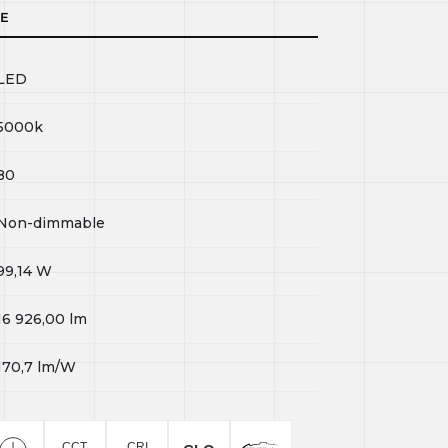
IE
LED
5000k
80
Non-dimmable
99,14
W
16 926,00
lm
170,7
lm/W