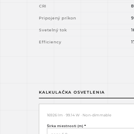
8
CRI
9
Pripojený príkon
1
Svetelný tok
1
Efficiency
KALKULAČKA OSVETLENIA
16926 lm · 99.14 W · Non-dimmable
Šírka miestnosti (m)
*