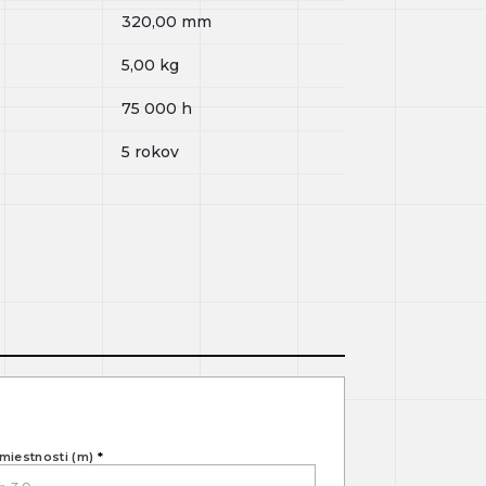
320,00
mm
5,00
kg
75 000
h
5 rokov
miestnosti (m)
*