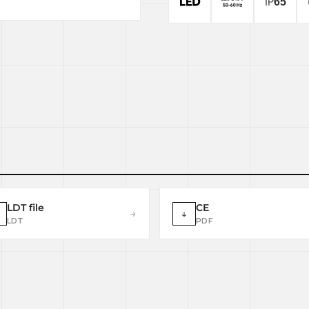
LDT file
CE
→
↓
LDT
PDF