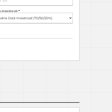
a miestnosti
*