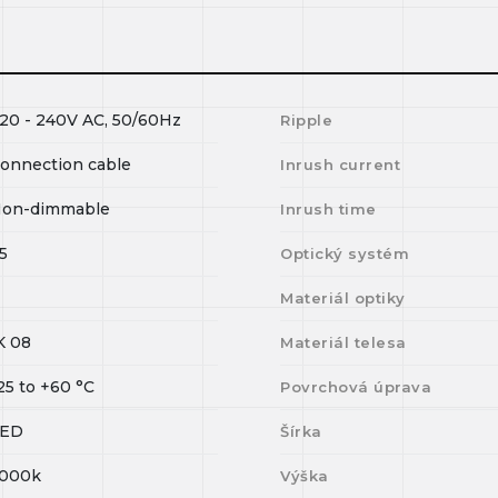
20 - 240V AC, 50/60Hz
Ripple
onnection cable
Inrush current
on-dimmable
Inrush time
5
Optický systém
Materiál optiky
K 08
Materiál telesa
25
to
+60
°C
Povrchová úprava
LED
Šírka
000k
Výška