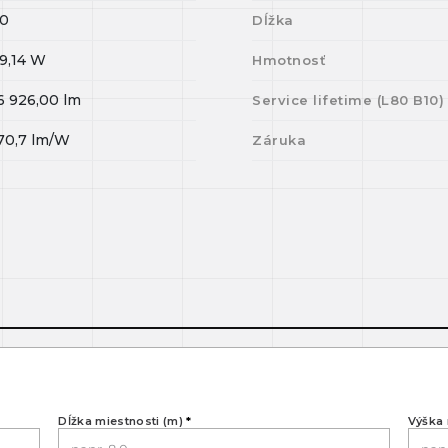
0
Dĺžka
9,14
W
Hmotnosť
6 926,00
lm
Service lifetime (L
80
B
10
)
70,7
lm/W
Záruka
Dĺžka miestnosti (m)
*
Výška 