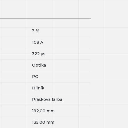
3
%
108
A
322
μs
Optika
PC
Hliník
Prášková farba
192,00
mm
135,00
mm