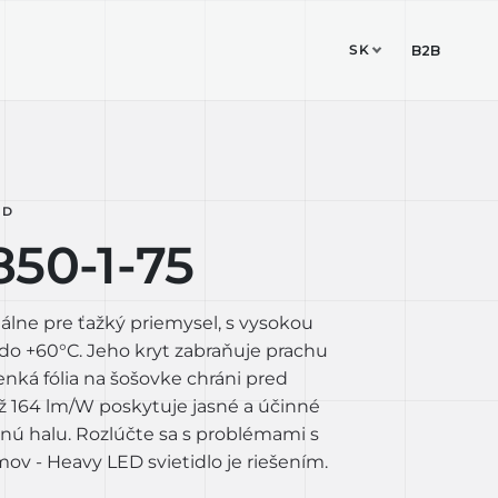
SK
ESIGN STUDIO
KONTAKT
B2B
ED
50-1-75
eálne pre ťažký priemysel, s vysokou
do +60°C. Jeho kryt zabraňuje prachu
enká fólia na šošovke chráni pred
až 164 lm/W poskytuje jasné a účinné
bnú halu. Rozlúčte sa s problémami s
mov - Heavy LED svietidlo je riešením.