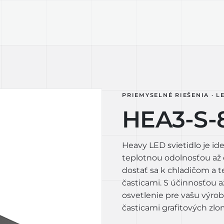
KTY
TECHNOLÓGIA
LIGHT LAB
D
PRIEMYSELNÉ RIEŠENIA · L
HEA3-S-8
Heavy LED svietidlo je id
teplotnou odolnosťou až 
dostať sa k chladičom a t
časticami. S účinnosťou 
osvetlenie pre vašu výro
časticami grafitových zlo