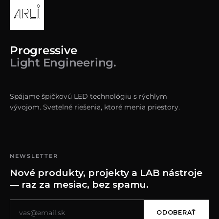
Progressive
Light Engineering.
Spájame špičkovú LED technológiu s rýchlym
vývojom. Svetelné riešenia, ktoré menia priestory.
NEWSLETTER
Nové produkty, projekty a LAB nástroje
— raz za mesiac, bez spamu.
ODOBERAŤ