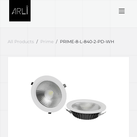
Skip to Content
All Products
Prime
PRIME-8-L-840-2-PD-WH