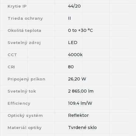
44/20
Krytie IP
II
Trieda ochrany
0
to
+30
°C
Okolitá teplota
LED
Svetelný zdroj
4000k
CCT
80
CRI
26,20
W
Pripojený príkon
2 865,00
lm
Svetelný tok
109,4
lm/W
Efficiency
Reflektor
Optický systém
Tvrdené sklo
Materiál optiky