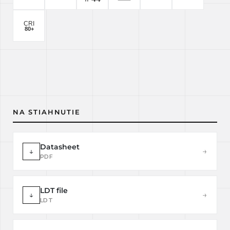
NA STIAHNUTIE
Datasheet
↓
→
PDF
LDT file
↓
→
LDT