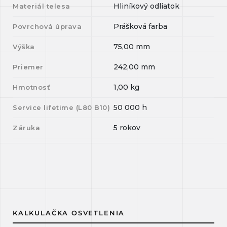
Hliníkový odliatok
Materiál telesa
Prášková farba
Povrchová úprava
75,00
mm
Výška
242,00
mm
Priemer
1,00
kg
Hmotnosť
50 000
h
Service lifetime (L
80
B
10
)
5 rokov
Záruka
KALKULAČKA OSVETLENIA