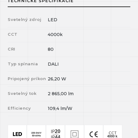
TECHNICKÉ ŠPECIFIKÁCIE
Svetelný zdroj
LED
CCT
4000k
CRI
80
Typ spínania
DALI
Pripojený príkon
26,20
W
Svetelný tok
2 865,00
lm
Efficiency
109,4
lm/W