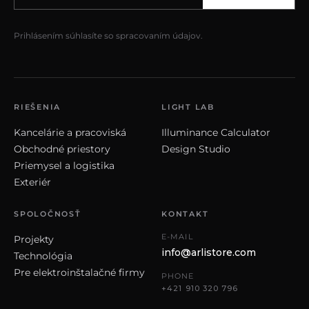
Prihlásením súhlasíte so spracovaním údajov.
RIEŠENIA
LIGHT LAB
Kancelárie a pracoviská
Illuminance Calculator
Obchodné priestory
Design Studio
Priemysel a logistika
Exteriér
SPOLOČNOSŤ
KONTAKT
E-MAIL
Projekty
info@arlistore.com
Technológia
Pre elektroinštalačné firmy
PHONE
+421 910 320 796