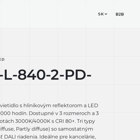
SK
ESIGN STUDIO
KONTAKT
B2B
ED
-L-840-2-PD-
vietidlo s hliníkovým reflektorom a LED
 000 hodín. Dostupné v 3 rozmeroch a 3
otách 3000K/4000K s CRI 80+. Tri typy
 Diffuse, Partly diffuse) so samostatným
DALI riadenia. Ideálne pre kancelárie,