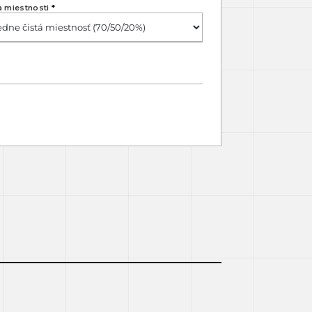
a miestnosti
*