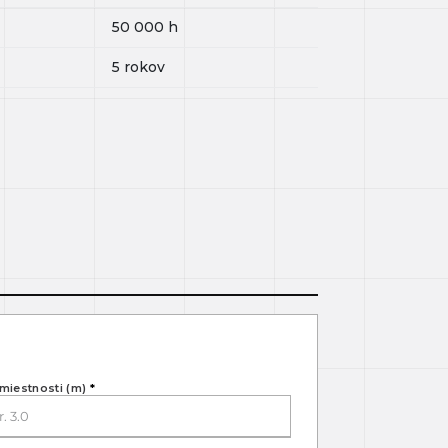
50 000
h
5 rokov
miestnosti (m)
*