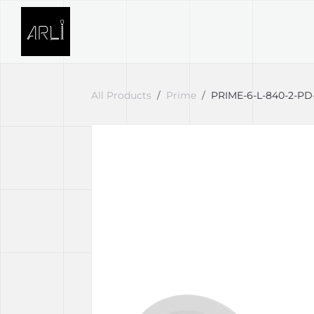
Skip to Content
SVETELNÉ RIEŠENIA
PROJE
All Products
Prime
PRIME-6-L-840-2-P