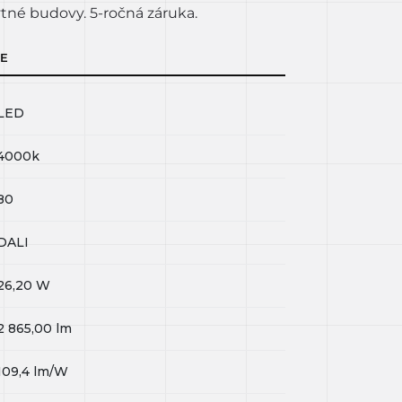
tné budovy. 5-ročná záruka.
IE
LED
4000k
80
DALI
26,20
W
2 865,00
lm
109,4
lm/W