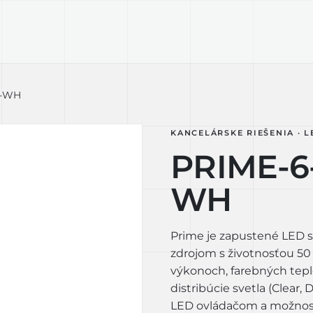
KTY
TECHNOLÓGIA
LIGHT LAB
D
D-WH
KANCELÁRSKE RIEŠENIA · L
PRIME-6
WH
Prime je zapustené LED s
zdrojom s životnosťou 50
výkonoch, farebných tepl
distribúcie svetla (Clear,
LED ovládačom a možnosť 