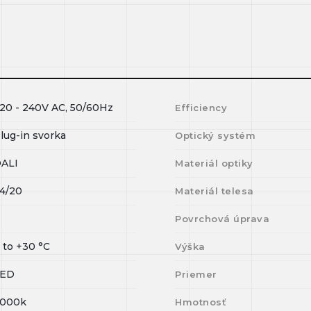
20 - 240V AC, 50/60Hz
Efficiency
lug-in svorka
Optický systém
ALI
Materiál optiky
4/20
Materiál telesa
I
Povrchová úprava
0
to
+30
°C
Výška
LED
Priemer
000k
Hmotnosť