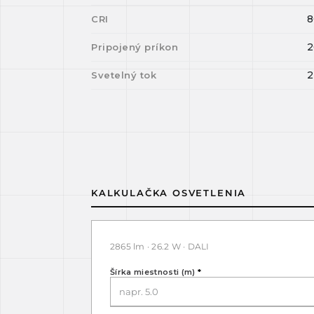
8
CRI
2
Pripojený príkon
2
Svetelný tok
KALKULAČKA OSVETLENIA
2865 lm · 26.2 W · DALI
Šírka miestnosti (m)
*