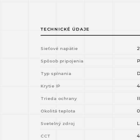
TECHNICKÉ ÚDAJE
2
Sieťové napätie
P
Spôsob pripojenia
D
Typ spínania
4
Krytie IP
I
Trieda ochrany
Okolitá teplota
Svetelný zdroj
4
CCT