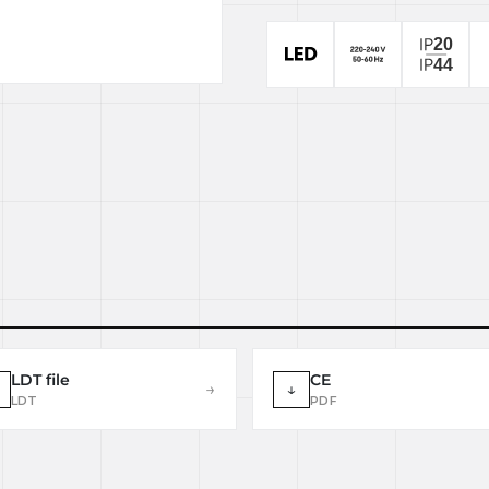
LDT file
CE
→
↓
LDT
PDF