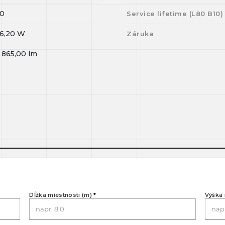
0
Service lifetime (L
80
B
10
)
6,20
W
Záruka
 865,00
lm
Dĺžka miestnosti (m)
*
Výška 