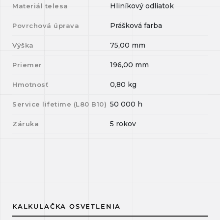
Hliníkový odliatok
Materiál telesa
Prášková farba
Povrchová úprava
75,00
mm
Výška
196,00
mm
Priemer
0,80
kg
Hmotnosť
50 000
h
Service lifetime (L
80
B
10
)
5 rokov
Záruka
KALKULAČKA OSVETLENIA