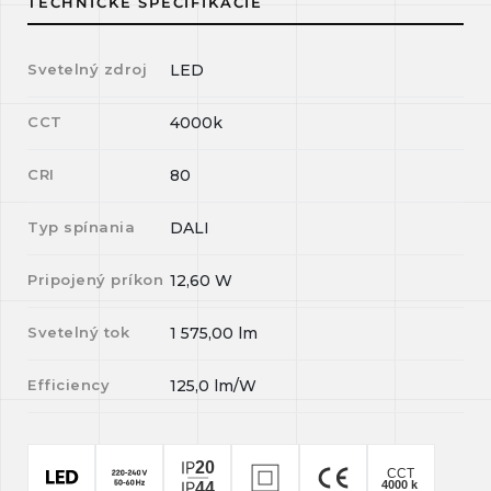
TECHNICKÉ ŠPECIFIKÁCIE
Svetelný zdroj
LED
CCT
4000k
CRI
80
Typ spínania
DALI
Pripojený príkon
12,60
W
Svetelný tok
1 575,00
lm
Efficiency
125,0
lm/W