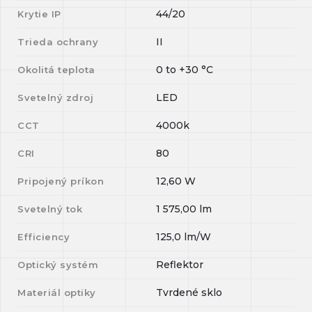
44/20
Krytie IP
II
Trieda ochrany
0
to
+30
°C
Okolitá teplota
LED
Svetelný zdroj
4000k
CCT
80
CRI
12,60
W
Pripojený príkon
1 575,00
lm
Svetelný tok
125,0
lm/W
Efficiency
Reflektor
Optický systém
Tvrdené sklo
Materiál optiky