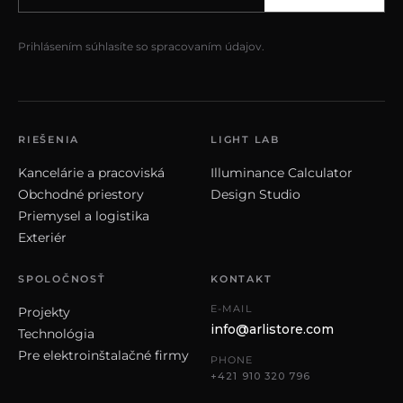
Prihlásením súhlasíte so spracovaním údajov.
RIEŠENIA
LIGHT LAB
Kancelárie a pracoviská
Illuminance Calculator
Obchodné priestory
Design Studio
Priemysel a logistika
Exteriér
SPOLOČNOSŤ
KONTAKT
E-MAIL
Projekty
info@arlistore.com
Technológia
Pre elektroinštalačné firmy
PHONE
+421 910 320 796