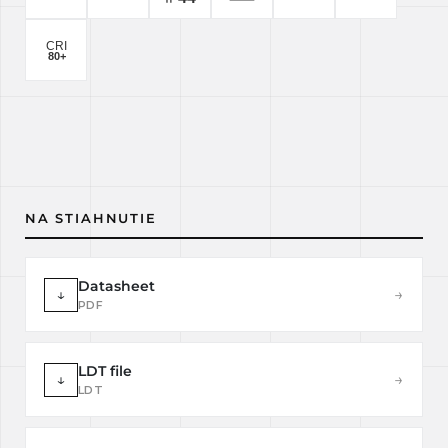
NA STIAHNUTIE
Datasheet
↓
→
PDF
LDT file
↓
→
LDT