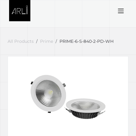
Skip to Content
All Products
Prime
PRIME-6-S-840-2-PD-WH