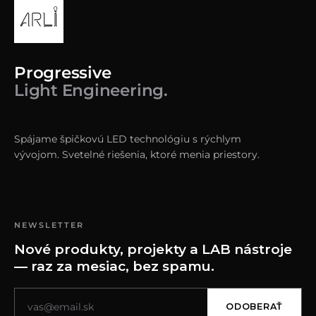
Progressive
Light Engineering.
Spájame špičkovú LED technológiu s rýchlym
vývojom. Svetelné riešenia, ktoré menia priestory.
NEWSLETTER
Nové produkty, projekty a LAB nástroje
— raz za mesiac, bez spamu.
ODOBERAŤ