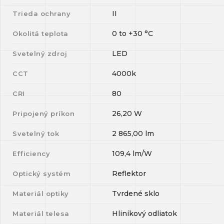
II
Trieda ochrany
0
to
+30
°C
Okolitá teplota
LED
Svetelný zdroj
4000k
CCT
80
CRI
26,20
W
Pripojený príkon
2 865,00
lm
Svetelný tok
109,4
lm/W
Efficiency
Reflektor
Optický systém
Tvrdené sklo
Materiál optiky
Hliníkový odliatok
Materiál telesa