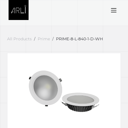
Skip to Content
All Products
Prime
PRIME-8-L-840-1-D-WH