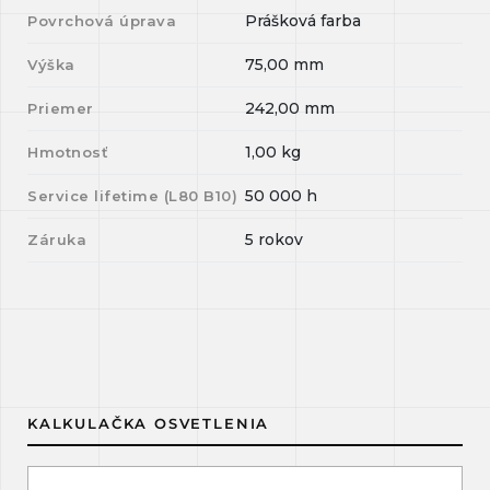
Prášková farba
Povrchová úprava
75,00
mm
Výška
242,00
mm
Priemer
1,00
kg
Hmotnosť
50 000
h
Service lifetime (L
80
B
10
)
5 rokov
Záruka
KALKULAČKA OSVETLENIA