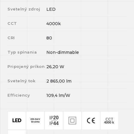
Svetelný zdroj
LED
CCT
4000k
CRI
80
Typ spínania
Non-dimmable
Pripojený príkon
26,20
W
Svetelný tok
2 865,00
lm
Efficiency
109,4
lm/W