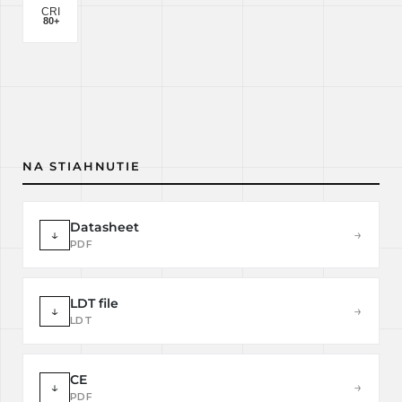
NA STIAHNUTIE
Datasheet
↓
→
PDF
LDT file
↓
→
LDT
CE
↓
→
PDF