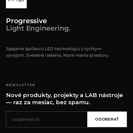
Progressive
Light Engineering.
Spájame špičkovú LED technológiu s rýchlym
vývojom. Svetelné riešenia, ktoré menia priestory.
NEWSLETTER
Nové produkty, projekty a LAB nástroje
— raz za mesiac, bez spamu.
ODOBERAŤ