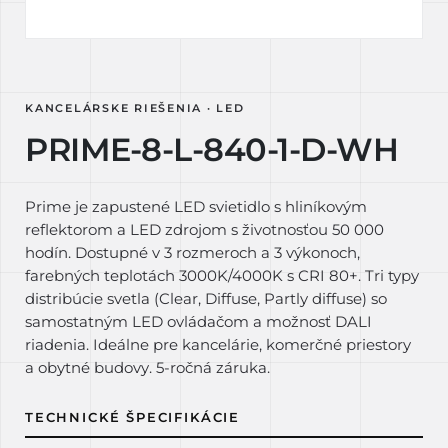
KANCELÁRSKE RIEŠENIA · LED
PRIME-8-L-840-1-D-WH
Prime je zapustené LED svietidlo s hliníkovým
reflektorom a LED zdrojom s životnosťou 50 000
hodín. Dostupné v 3 rozmeroch a 3 výkonoch,
farebných teplotách 3000K/4000K s CRI 80+. Tri typy
distribúcie svetla (Clear, Diffuse, Partly diffuse) so
samostatným LED ovládačom a možnosť DALI
riadenia. Ideálne pre kancelárie, komerčné priestory
a obytné budovy. 5-ročná záruka.
TECHNICKÉ ŠPECIFIKÁCIE