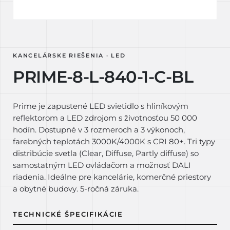
KANCELÁRSKE RIEŠENIA · LED
PRIME-8-L-840-1-C-BL
Prime je zapustené LED svietidlo s hliníkovým
reflektorom a LED zdrojom s životnosťou 50 000
hodín. Dostupné v 3 rozmeroch a 3 výkonoch,
farebných teplotách 3000K/4000K s CRI 80+. Tri typy
distribúcie svetla (Clear, Diffuse, Partly diffuse) so
samostatným LED ovládačom a možnosť DALI
riadenia. Ideálne pre kancelárie, komerčné priestory
a obytné budovy. 5-ročná záruka.
TECHNICKÉ ŠPECIFIKÁCIE