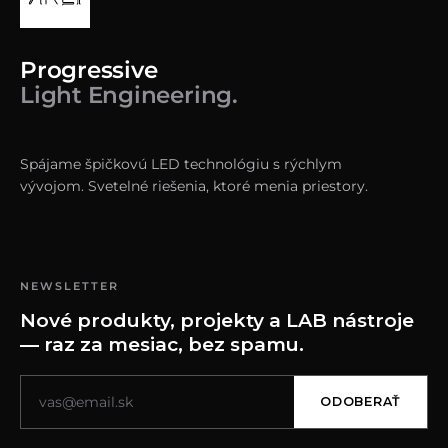
Progressive
Light Engineering.
Spájame špičkovú LED technológiu s rýchlym
vývojom. Svetelné riešenia, ktoré menia priestory.
NEWSLETTER
Nové produkty, projekty a LAB nástroje
— raz za mesiac, bez spamu.
ODOBERAŤ