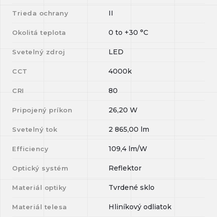
II
Trieda ochrany
0
to
+30
°C
Okolitá teplota
LED
Svetelný zdroj
4000k
CCT
80
CRI
26,20
W
Pripojený príkon
2 865,00
lm
Svetelný tok
109,4
lm/W
Efficiency
Reflektor
Optický systém
Tvrdené sklo
Materiál optiky
Hliníkový odliatok
Materiál telesa