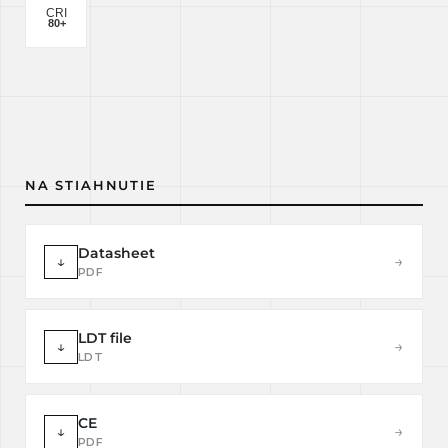
NA STIAHNUTIE
Datasheet
↓
→
PDF
LDT file
↓
→
LDT
CE
↓
→
PDF