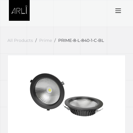
Skip to Content
All Products
Prime
PRIME-8-L-840-1-C-BL