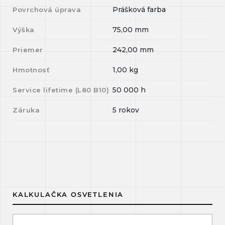
Prášková farba
Povrchová úprava
75,00
mm
Výška
242,00
mm
Priemer
1,00
kg
Hmotnosť
50 000
h
Service lifetime (L
80
B
10
)
5 rokov
Záruka
KALKULAČKA OSVETLENIA