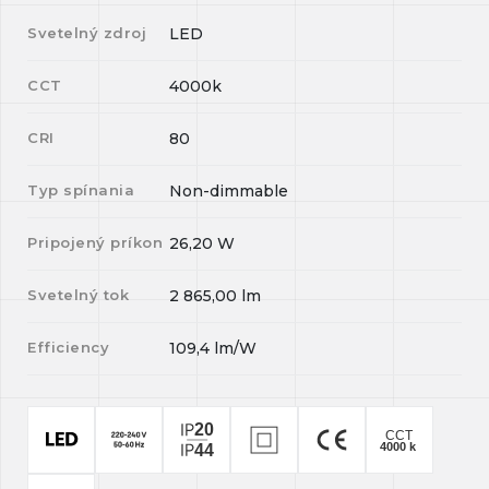
Svetelný zdroj
LED
CCT
4000k
CRI
80
Typ spínania
Non-dimmable
Pripojený príkon
26,20
W
Svetelný tok
2 865,00
lm
Efficiency
109,4
lm/W