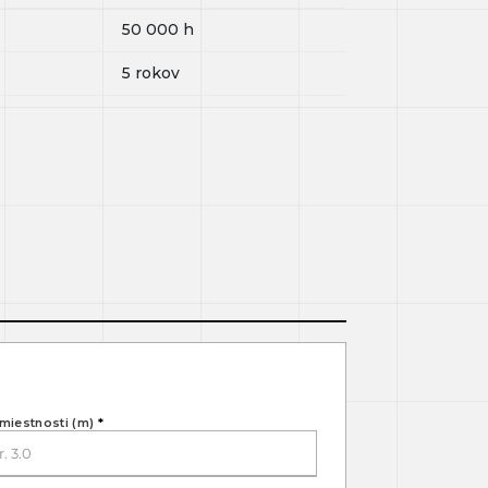
50 000
h
5 rokov
miestnosti (m)
*