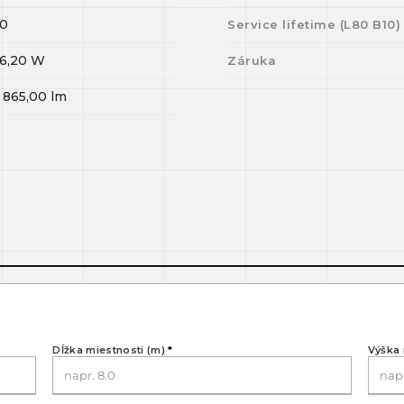
0
Service lifetime (L
80
B
10
)
6,20
W
Záruka
 865,00
lm
Dĺžka miestnosti (m)
*
Výška 