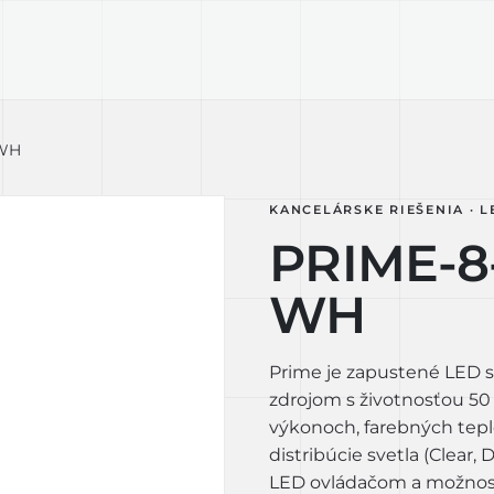
KTY
TECHNOLÓGIA
LIGHT LAB
D
-WH
KANCELÁRSKE RIEŠENIA · L
PRIME-8
WH
Prime je zapustené LED s
zdrojom s životnosťou 50
výkonoch, farebných tepl
distribúcie svetla (Clear,
LED ovládačom a možnosť 