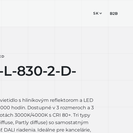
SK
ESIGN STUDIO
KONTAKT
B2B
ED
-L-830-2-D-
vietidlo s hliníkovým reflektorom a LED
 000 hodín. Dostupné v 3 rozmeroch a 3
otách 3000K/4000K s CRI 80+. Tri typy
 Diffuse, Partly diffuse) so samostatným
DALI riadenia. Ideálne pre kancelárie,