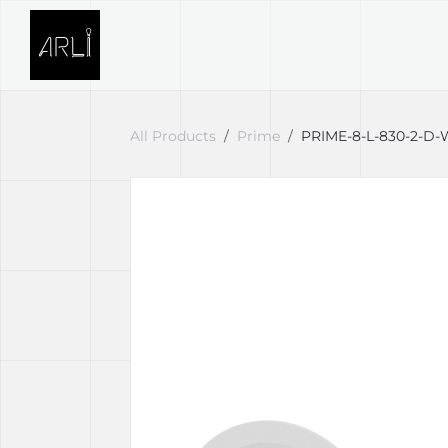
Skip to Content
SVETELNÉ RIEŠENIA
PROJE
All Products
Prime
PRIME-8-L-830-2-D