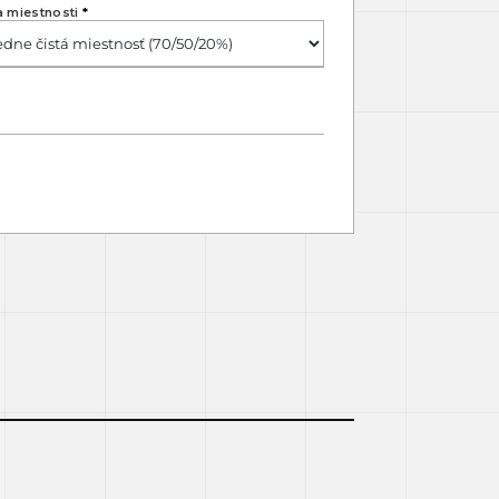
a miestnosti
*