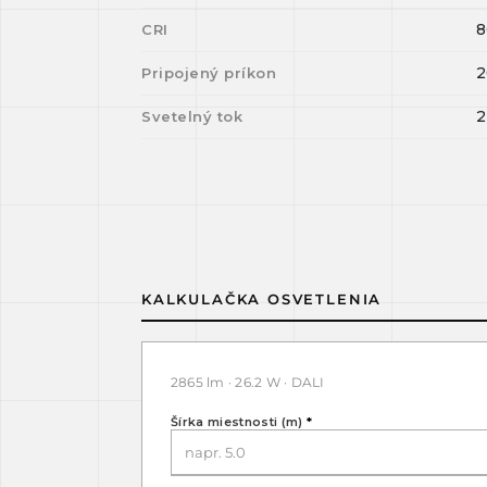
8
CRI
2
Pripojený príkon
2
Svetelný tok
KALKULAČKA OSVETLENIA
2865 lm · 26.2 W · DALI
Šírka miestnosti (m)
*