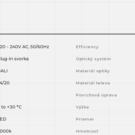
20 - 240V AC, 50/60Hz
Efficiency
lug-in svorka
Optický systém
ALI
Materiál optiky
4/20
Materiál telesa
I
Povrchová úprava
0
to
+30
°C
Výška
LED
Priemer
000k
Hmotnosť