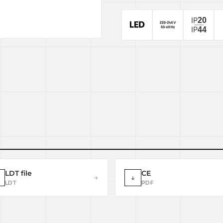
LDT file
CE
→
↓
LDT
PDF