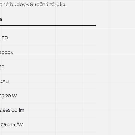
tné budovy. 5-ročná záruka.
IE
LED
3000k
80
DALI
26,20
W
2 865,00
lm
109,4
lm/W