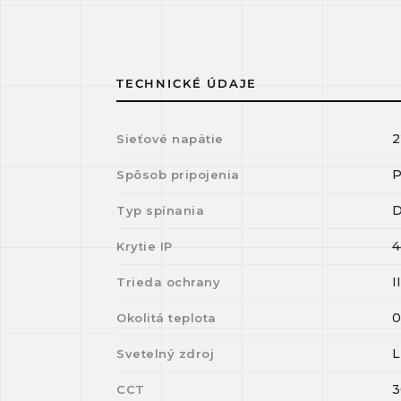
TECHNICKÉ ÚDAJE
2
Sieťové napätie
P
Spôsob pripojenia
D
Typ spínania
4
Krytie IP
I
Trieda ochrany
Okolitá teplota
Svetelný zdroj
3
CCT