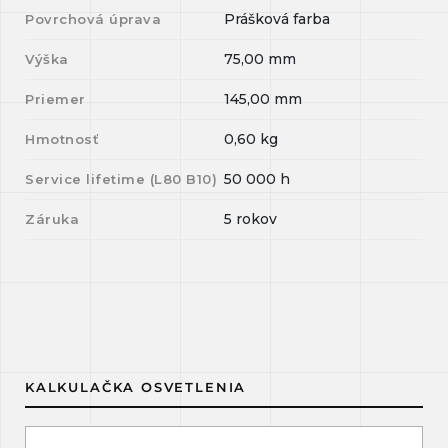
Prášková farba
Povrchová úprava
75,00
mm
Výška
145,00
mm
Priemer
0,60
kg
Hmotnosť
50 000
h
Service lifetime (L
80
B
10
)
5 rokov
Záruka
KALKULAČKA OSVETLENIA