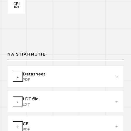
NA STIAHNUTIE
Datasheet
↓
→
PDF
LDT file
↓
→
LDT
CE
↓
→
PDF