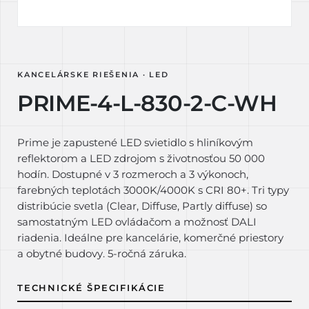
KANCELÁRSKE RIEŠENIA · LED
PRIME-4-L-830-2-C-WH
Prime je zapustené LED svietidlo s hliníkovým
reflektorom a LED zdrojom s životnosťou 50 000
hodín. Dostupné v 3 rozmeroch a 3 výkonoch,
farebných teplotách 3000K/4000K s CRI 80+. Tri typy
distribúcie svetla (Clear, Diffuse, Partly diffuse) so
samostatným LED ovládačom a možnosť DALI
riadenia. Ideálne pre kancelárie, komerčné priestory
a obytné budovy. 5-ročná záruka.
TECHNICKÉ ŠPECIFIKÁCIE