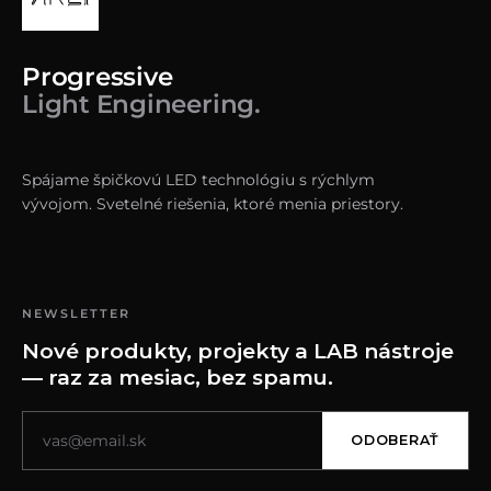
Progressive
Light Engineering.
Spájame špičkovú LED technológiu s rýchlym
vývojom. Svetelné riešenia, ktoré menia priestory.
NEWSLETTER
Nové produkty, projekty a LAB nástroje
— raz za mesiac, bez spamu.
ODOBERAŤ