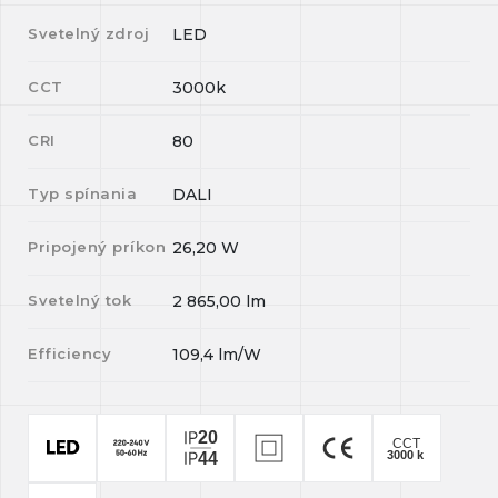
Svetelný zdroj
LED
CCT
3000k
CRI
80
Typ spínania
DALI
Pripojený príkon
26,20
W
Svetelný tok
2 865,00
lm
Efficiency
109,4
lm/W