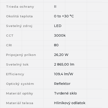
II
Trieda ochrany
0
to
+30
°C
Okolitá teplota
LED
Svetelný zdroj
3000k
CCT
80
CRI
26,20
W
Pripojený príkon
2 865,00
lm
Svetelný tok
109,4
lm/W
Efficiency
Reflektor
Optický systém
Tvrdené sklo
Materiál optiky
Hliníkový odliatok
Materiál telesa