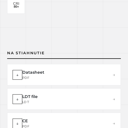
NA STIAHNUTIE
Datasheet
↓
→
PDF
LDT file
↓
→
LDT
CE
↓
→
PDF