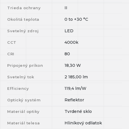
II
Trieda ochrany
0
to
+30
°C
Okolitá teplota
LED
Svetelný zdroj
4000k
CCT
80
CRI
18,30
W
Pripojený príkon
2 185,00
lm
Svetelný tok
119,4
lm/W
Efficiency
Reflektor
Optický systém
Tvrdené sklo
Materiál optiky
Hliníkový odliatok
Materiál telesa