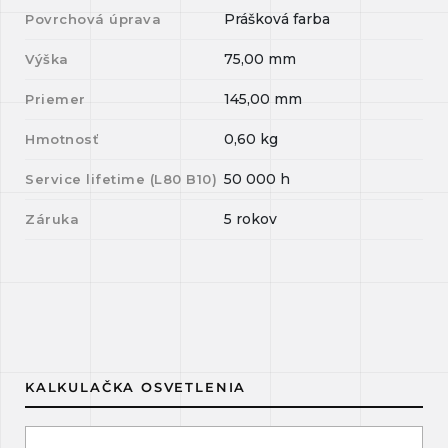
Prášková farba
Povrchová úprava
75,00
mm
Výška
145,00
mm
Priemer
0,60
kg
Hmotnosť
50 000
h
Service lifetime (L
80
B
10
)
5 rokov
Záruka
KALKULAČKA OSVETLENIA