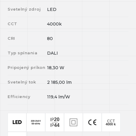
Svetelný zdroj
LED
CCT
4000k
CRI
80
Typ spínania
DALI
Pripojený príkon
18,30
W
Svetelný tok
2 185,00
lm
Efficiency
119,4
lm/W