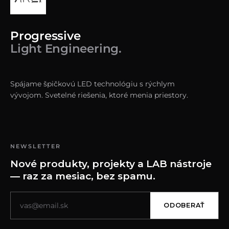
Progressive
Light Engineering.
Spájame špičkovú LED technológiu s rýchlym
vývojom. Svetelné riešenia, ktoré menia priestory.
NEWSLETTER
Nové produkty, projekty a LAB nástroje
— raz za mesiac, bez spamu.
ODOBERAŤ