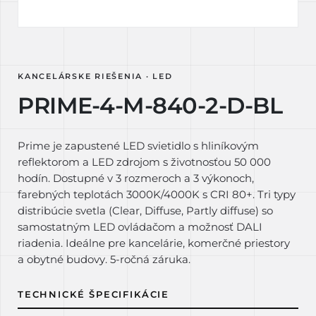
KANCELÁRSKE RIEŠENIA · LED
PRIME-4-M-840-2-D-BL
Prime je zapustené LED svietidlo s hliníkovým
reflektorom a LED zdrojom s životnosťou 50 000
hodín. Dostupné v 3 rozmeroch a 3 výkonoch,
farebných teplotách 3000K/4000K s CRI 80+. Tri typy
distribúcie svetla (Clear, Diffuse, Partly diffuse) so
samostatným LED ovládačom a možnosť DALI
riadenia. Ideálne pre kancelárie, komerčné priestory
a obytné budovy. 5-ročná záruka.
TECHNICKÉ ŠPECIFIKÁCIE