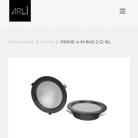
Skip to Content
All Products
Prime
PRIME-4-M-840-2-D-BL