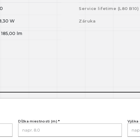
0
Service lifetime (L
80
B
10
)
8,30
W
Záruka
 185,00
lm
Dĺžka miestnosti (m)
*
Výška 