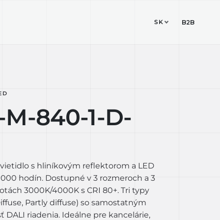
SK
ESIGN STUDIO
KONTAKT
B2B
ED
-M-840-1-D-
vietidlo s hliníkovým reflektorom a LED
 000 hodín. Dostupné v 3 rozmeroch a 3
otách 3000K/4000K s CRI 80+. Tri typy
 Diffuse, Partly diffuse) so samostatným
DALI riadenia. Ideálne pre kancelárie,