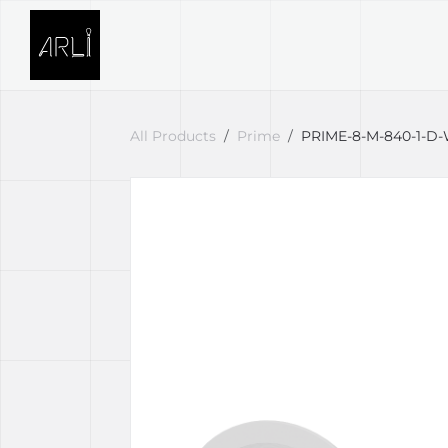
Skip to Content
SVETELNÉ RIEŠENIA
PROJE
All Products
Prime
PRIME-8-M-840-1-D