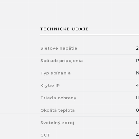
TECHNICKÉ ÚDAJE
2
Sieťové napätie
P
Spôsob pripojenia
N
Typ spínania
4
Krytie IP
I
Trieda ochrany
Okolitá teplota
Svetelný zdroj
4
CCT