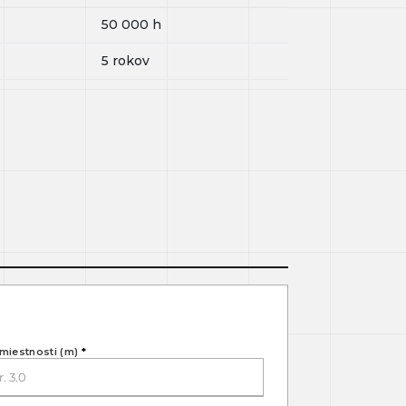
50 000
h
5 rokov
miestnosti (m)
*