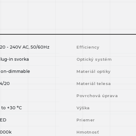
20 - 240V AC, 50/60Hz
Efficiency
lug-in svorka
Optický systém
on-dimmable
Materiál optiky
4/20
Materiál telesa
I
Povrchová úprava
0
to
+30
°C
Výška
LED
Priemer
000k
Hmotnosť