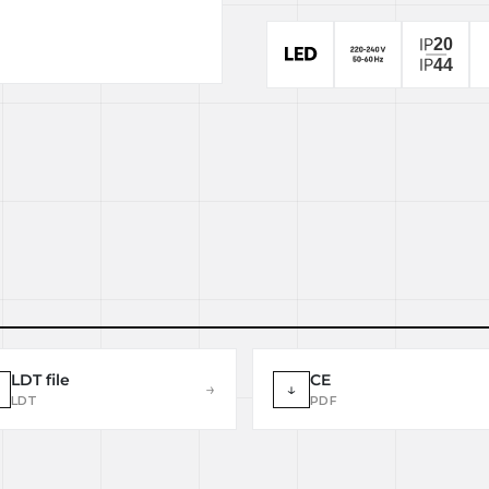
LDT file
CE
→
↓
LDT
PDF