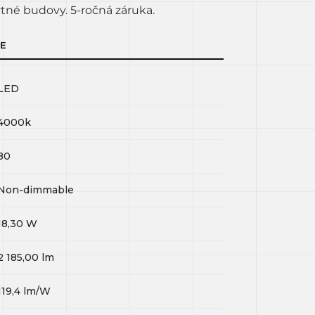
tné budovy. 5-ročná záruka.
IE
LED
4000k
80
Non-dimmable
18,30
W
2 185,00
lm
119,4
lm/W