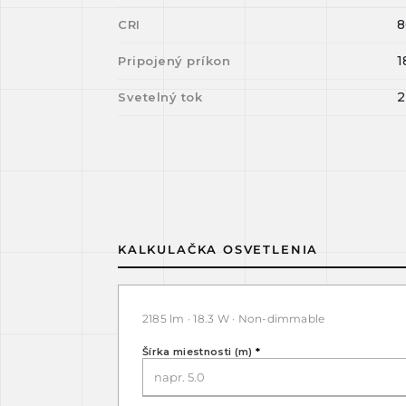
8
CRI
1
Pripojený príkon
2
Svetelný tok
KALKULAČKA OSVETLENIA
2185 lm · 18.3 W · Non-dimmable
Šírka miestnosti (m)
*