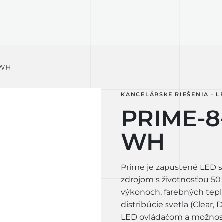
KTY
TECHNOLÓGIA
LIGHT LAB
D
-WH
KANCELÁRSKE RIEŠENIA · L
PRIME-8
WH
Prime je zapustené LED s
zdrojom s životnosťou 50
výkonoch, farebných tepl
distribúcie svetla (Clear,
LED ovládačom a možnosť 