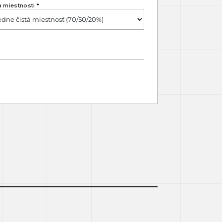
a miestnosti
*