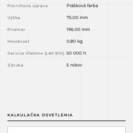
Prášková farba
Povrchová úprava
75,00
mm
Výška
196,00
mm
Priemer
0,80
kg
Hmotnosť
50 000
h
Service lifetime (L
80
B
10
)
5 rokov
Záruka
KALKULAČKA OSVETLENIA