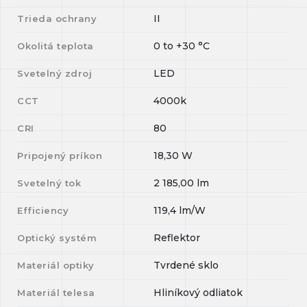
II
Trieda ochrany
0
to
+30
°C
Okolitá teplota
LED
Svetelný zdroj
4000k
CCT
80
CRI
18,30
W
Pripojený príkon
2 185,00
lm
Svetelný tok
119,4
lm/W
Efficiency
Reflektor
Optický systém
Tvrdené sklo
Materiál optiky
Hliníkový odliatok
Materiál telesa