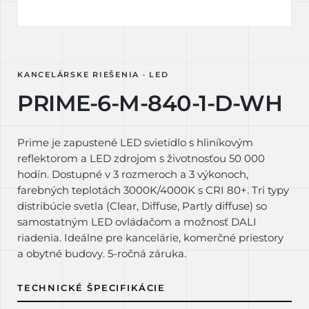
KANCELÁRSKE RIEŠENIA · LED
PRIME-6-M-840-1-D-WH
Prime je zapustené LED svietidlo s hliníkovým
reflektorom a LED zdrojom s životnosťou 50 000
hodín. Dostupné v 3 rozmeroch a 3 výkonoch,
farebných teplotách 3000K/4000K s CRI 80+. Tri typy
distribúcie svetla (Clear, Diffuse, Partly diffuse) so
samostatným LED ovládačom a možnosť DALI
riadenia. Ideálne pre kancelárie, komerčné priestory
a obytné budovy. 5-ročná záruka.
TECHNICKÉ ŠPECIFIKÁCIE