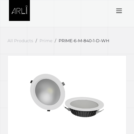
Skip to Content
All Products
Prime
PRIME-6-M-840-1-D-WH