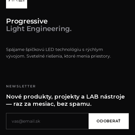
Progressive
Light Engineering.
Spájame špičkovú LED technológiu s rýchlym
vývojom. Svetelné riešenia, ktoré menia priestory.
NEWSLETTER
Nové produkty, projekty a LAB nástroje
— raz za mesiac, bez spamu.
ODOBERAŤ