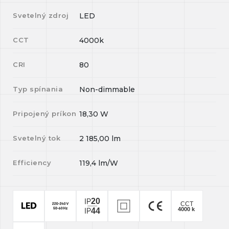
Svetelný zdroj
LED
CCT
4000k
CRI
80
Typ spínania
Non-dimmable
Pripojený príkon
18,30
W
Svetelný tok
2 185,00
lm
Efficiency
119,4
lm/W