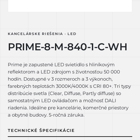
KANCELÁRSKE RIEŠENIA · LED
PRIME-8-M-840-1-C-WH
Prime je zapustené LED svietidlo s hliníkovým
reflektorom a LED zdrojom s životnosťou 50 000
hodín. Dostupné v 3 rozmeroch a 3 výkonoch,
farebných teplotách 3000K/4000K s CRI 80+. Tri typy
distribúcie svetla (Clear, Diffuse, Partly diffuse) so
samostatným LED ovládačom a možnosť DALI
riadenia. Ideálne pre kancelárie, komerčné priestory
a obytné budovy. 5-ročná záruka.
TECHNICKÉ ŠPECIFIKÁCIE