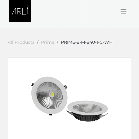
Skip to Content
All Products
Prime
PRIME-8-M-840-1-C-WH