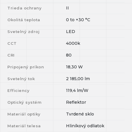
II
Trieda ochrany
0
to
+30
°C
Okolitá teplota
LED
Svetelný zdroj
4000k
CCT
80
CRI
18,30
W
Pripojený príkon
2 185,00
lm
Svetelný tok
119,4
lm/W
Efficiency
Reflektor
Optický systém
Tvrdené sklo
Materiál optiky
Hliníkový odliatok
Materiál telesa