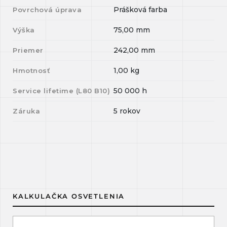
Prášková farba
Povrchová úprava
75,00
mm
Výška
242,00
mm
Priemer
1,00
kg
Hmotnosť
50 000
h
Service lifetime (L
80
B
10
)
5 rokov
Záruka
KALKULAČKA OSVETLENIA