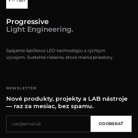
Progressive
Light Engineering.
Spájame špičkovú LED technológiu s rýchlym
vývojom. Svetelné riešenia, ktoré menia priestory.
NEWSLETTER
Nové produkty, projekty a LAB nástroje
— raz za mesiac, bez spamu.
ODOBERAŤ