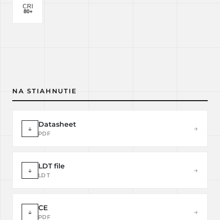
NA STIAHNUTIE
Datasheet
↓
→
PDF
LDT file
↓
→
LDT
CE
↓
→
PDF