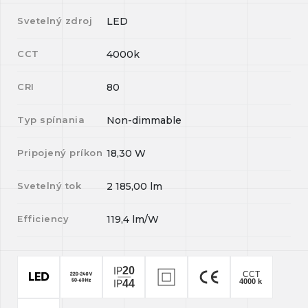
Svetelný zdroj
LED
CCT
4000k
CRI
80
Typ spínania
Non-dimmable
Pripojený príkon
18,30
W
Svetelný tok
2 185,00
lm
Efficiency
119,4
lm/W