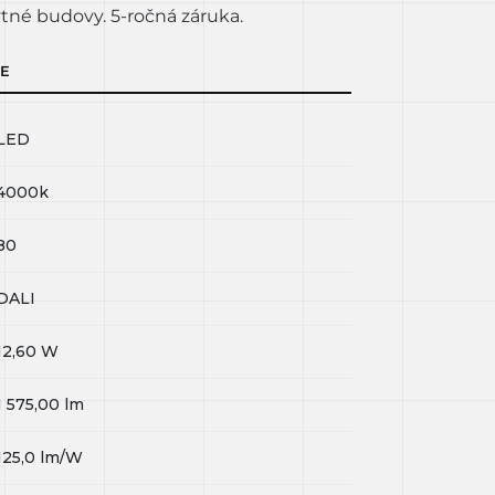
tné budovy. 5-ročná záruka.
IE
LED
4000k
80
DALI
12,60
W
1 575,00
lm
125,0
lm/W