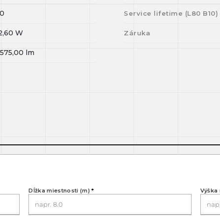
0
Service lifetime (L
80
B
10
)
2,60
W
Záruka
 575,00
lm
Dĺžka miestnosti (m)
*
Výška 