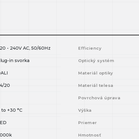
20 - 240V AC, 50/60Hz
Efficiency
lug-in svorka
Optický systém
ALI
Materiál optiky
4/20
Materiál telesa
I
Povrchová úprava
0
to
+30
°C
Výška
LED
Priemer
000k
Hmotnosť