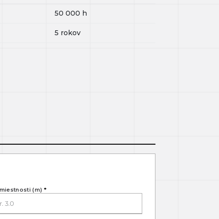
50 000
h
5 rokov
miestnosti (m)
*