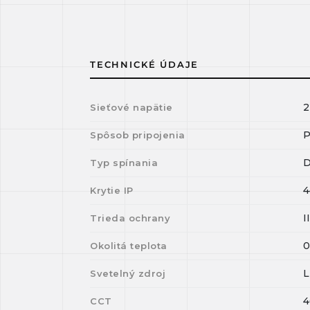
TECHNICKÉ ÚDAJE
2
Sieťové napätie
P
Spôsob pripojenia
D
Typ spínania
4
Krytie IP
I
Trieda ochrany
Okolitá teplota
Svetelný zdroj
4
CCT