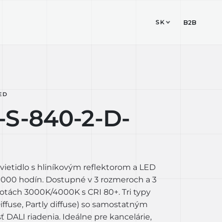
SK
ESIGN STUDIO
KONTAKT
B2B
ED
-S-840-2-D-
vietidlo s hliníkovým reflektorom a LED
 000 hodín. Dostupné v 3 rozmeroch a 3
otách 3000K/4000K s CRI 80+. Tri typy
 Diffuse, Partly diffuse) so samostatným
DALI riadenia. Ideálne pre kancelárie,