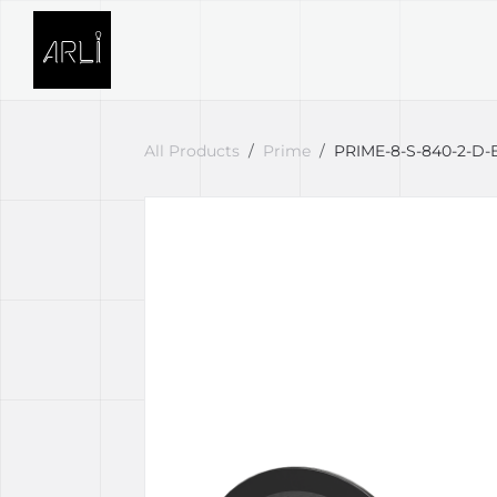
Skip to Content
SVETELNÉ RIEŠENIA
PROJE
All Products
Prime
PRIME-8-S-840-2-D-