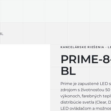
KTY
TECHNOLÓGIA
LIGHT LAB
D
BL
KANCELÁRSKE RIEŠENIA · L
PRIME-8
BL
Prime je zapustené LED s
zdrojom s životnosťou 50
výkonoch, farebných tepl
distribúcie svetla (Clear,
LED ovládačom a možnosť 