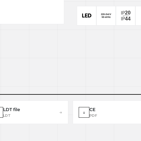
LDT file
CE
→
↓
LDT
PDF