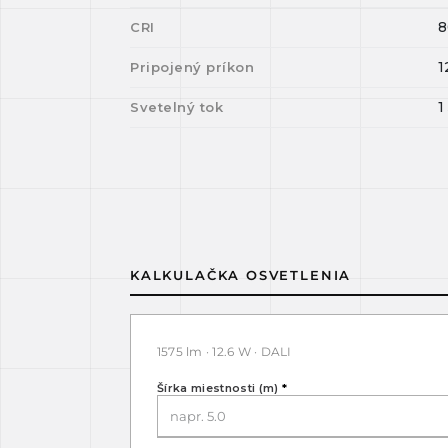
8
CRI
1
Pripojený príkon
1
Svetelný tok
KALKULAČKA OSVETLENIA
1575 lm · 12.6 W · DALI
Šírka miestnosti (m)
*