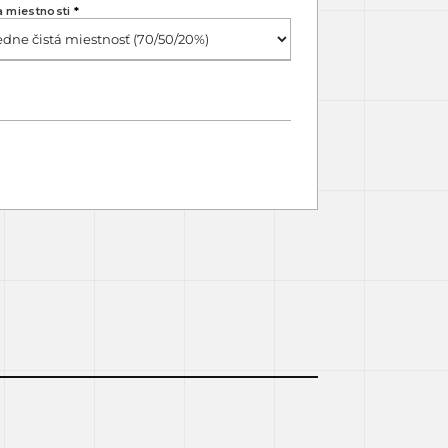
a miestnosti
*