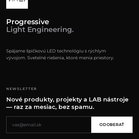
Progressive
Light Engineering.
Spájame špičkovú LED technológiu s rýchlym
vývojom. Svetelné riešenia, ktoré menia priestory.
NEWSLETTER
Nové produkty, projekty a LAB nástroje
— raz za mesiac, bez spamu.
ODOBERAŤ