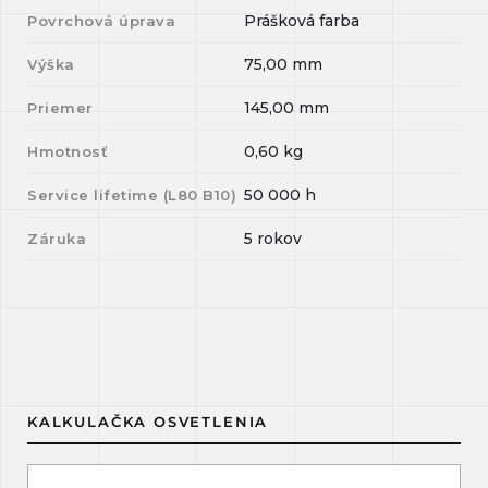
Prášková farba
Povrchová úprava
75,00
mm
Výška
145,00
mm
Priemer
0,60
kg
Hmotnosť
50 000
h
Service lifetime (L
80
B
10
)
5 rokov
Záruka
KALKULAČKA OSVETLENIA