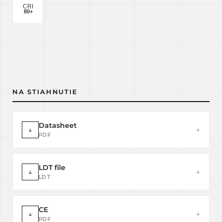
NA STIAHNUTIE
Datasheet
↓
→
PDF
LDT file
↓
→
LDT
CE
↓
→
PDF