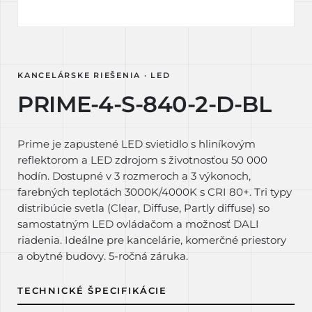
KANCELÁRSKE RIEŠENIA · LED
PRIME-4-S-840-2-D-BL
Prime je zapustené LED svietidlo s hliníkovým
reflektorom a LED zdrojom s životnosťou 50 000
hodín. Dostupné v 3 rozmeroch a 3 výkonoch,
farebných teplotách 3000K/4000K s CRI 80+. Tri typy
distribúcie svetla (Clear, Diffuse, Partly diffuse) so
samostatným LED ovládačom a možnosť DALI
riadenia. Ideálne pre kancelárie, komerčné priestory
a obytné budovy. 5-ročná záruka.
TECHNICKÉ ŠPECIFIKÁCIE