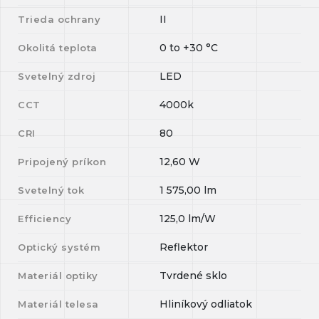
II
Trieda ochrany
0
to
+30
°C
Okolitá teplota
LED
Svetelný zdroj
4000k
CCT
80
CRI
12,60
W
Pripojený príkon
1 575,00
lm
Svetelný tok
125,0
lm/W
Efficiency
Reflektor
Optický systém
Tvrdené sklo
Materiál optiky
Hliníkový odliatok
Materiál telesa