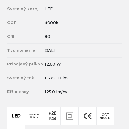
Svetelný zdroj
LED
CCT
4000k
CRI
80
Typ spínania
DALI
Pripojený príkon
12,60
W
Svetelný tok
1 575,00
lm
Efficiency
125,0
lm/W