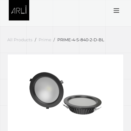
Skip to Content
All Products
Prime
PRIME-4-S-840-2-D-BL