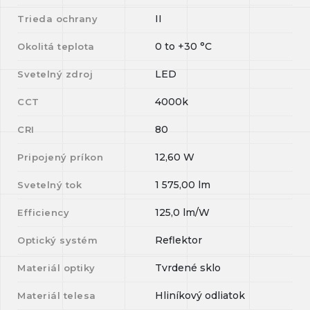
II
Trieda ochrany
0
to
+30
°C
Okolitá teplota
LED
Svetelný zdroj
4000k
CCT
80
CRI
12,60
W
Pripojený príkon
1 575,00
lm
Svetelný tok
125,0
lm/W
Efficiency
Reflektor
Optický systém
Tvrdené sklo
Materiál optiky
Hliníkový odliatok
Materiál telesa