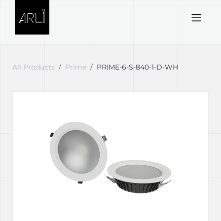
Skip to Content
All Products
Prime
PRIME-6-S-840-1-D-WH