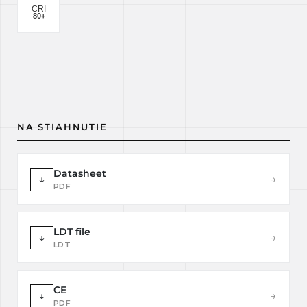
NA STIAHNUTIE
Datasheet
↓
→
PDF
LDT file
↓
→
LDT
CE
↓
→
PDF