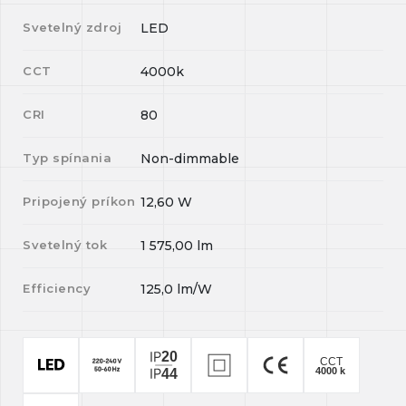
Svetelný zdroj
LED
CCT
4000k
CRI
80
Typ spínania
Non-dimmable
Pripojený príkon
12,60
W
Svetelný tok
1 575,00
lm
Efficiency
125,0
lm/W