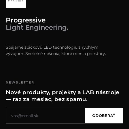
Progressive
Light Engineering.
Spájame špičkovú LED technológiu s rýchlym
vývojom. Svetelné riešenia, ktoré menia priestory.
NEWSLETTER
Nové produkty, projekty a LAB nástroje
— raz za mesiac, bez spamu.
ODOBERAŤ