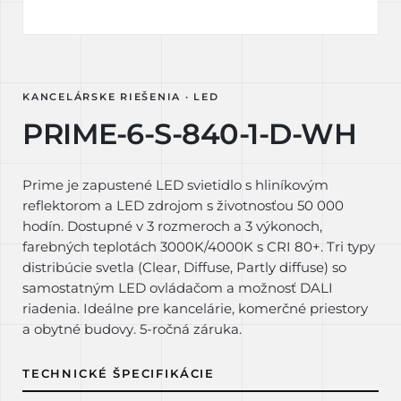
KANCELÁRSKE RIEŠENIA · LED
PRIME-6-S-840-1-D-WH
Prime je zapustené LED svietidlo s hliníkovým
reflektorom a LED zdrojom s životnosťou 50 000
hodín. Dostupné v 3 rozmeroch a 3 výkonoch,
farebných teplotách 3000K/4000K s CRI 80+. Tri typy
distribúcie svetla (Clear, Diffuse, Partly diffuse) so
samostatným LED ovládačom a možnosť DALI
riadenia. Ideálne pre kancelárie, komerčné priestory
a obytné budovy. 5-ročná záruka.
TECHNICKÉ ŠPECIFIKÁCIE