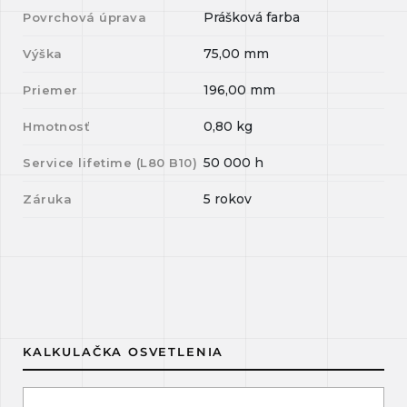
Prášková farba
Povrchová úprava
75,00
mm
Výška
196,00
mm
Priemer
0,80
kg
Hmotnosť
50 000
h
Service lifetime (L
80
B
10
)
5 rokov
Záruka
KALKULAČKA OSVETLENIA