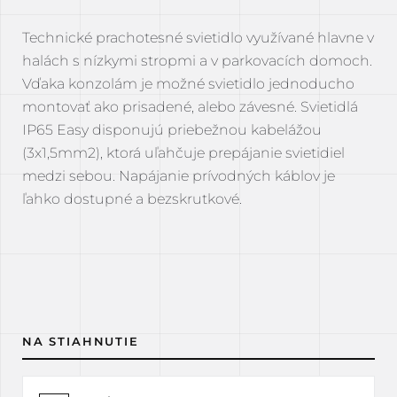
Technické prachotesné svietidlo využívané hlavne v
halách s nízkymi stropmi a v parkovacích domoch.
Vďaka konzolám je možné svietidlo jednoducho
montovať ako prisadené, alebo závesné. Svietidlá
IP65 Easy disponujú priebežnou kabelážou
(3x1,5mm2), ktorá uľahčuje prepájanie svietidiel
medzi sebou. Napájanie prívodných káblov je
ľahko dostupné a bezskrutkové.
NA STIAHNUTIE