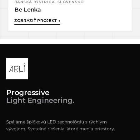
BANSKÁ BYSTRICA, SLOVENSKO
Be Lenka
ZOBRAZIŤ PROJEKT →
Progressive
Light Engineering.
Spájame špičkovú LED technológiu s rýchlym
vývojom. Svetelné riešenia, ktoré menia priestory.