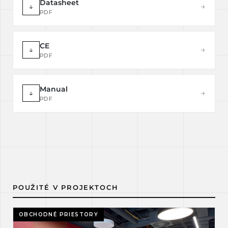
Datasheet
↓
→
PDF
CE
↓
→
PDF
Manual
↓
→
PDF
POUŽITÉ V PROJEKTOCH
OBCHODNÉ PRIESTORY