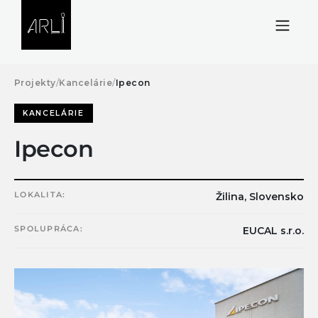
Skip to Content
Projekty
/
Kancelárie
/
Ipecon
KANCELÁRIE
Ipecon
LOKALITA:
Žilina, Slovensko
SPOLUPRÁCA:
EUCAL s.r.o.