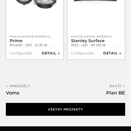
KANCELÁRSKE RIEŠENIA
KANCELÁRSKE RIEŠENIA
Prime
Stanley Surface
IP44/20 · LED · 12-26 W
IP20 · LED · 40-160 W
Configurable
DETAIL →
Configurable
DETAIL →
← PREDOŠLÝ
ĎALŠÍ →
Voms
Plan BE
VŠETKY PROJEKTY